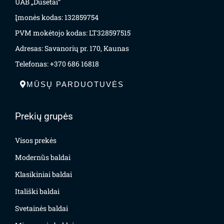
UAB „Dusėtai“
Įmonės kodas: 132859754
PVM mokėtojo kodas: LT328597515
Adresas: Savanorių pr. 170, Kaunas
Telefonas: +370 686 16818
MŪSŲ PARDUOTUVĖS
Prekių grupės
Visos prekės
Modernūs baldai
Klasikiniai baldai
Itališki baldai
Svetainės baldai