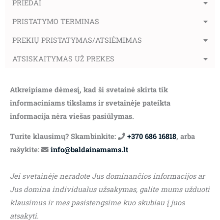
PRIEDAI
PRISTATYMO TERMINAS
PREKIŲ PRISTATYMAS/ATSIĖMIMAS
ATSISKAITYMAS UŽ PREKES
Atkreipiame dėmesį, kad ši svetainė skirta tik
informaciniams tikslams ir svetainėje pateikta
informacija nėra viešas pasiūlymas.
Turite klausimų? Skambinkite:
+370 686 16818
, arba
rašykite:
info@baldainamams.lt
Jei svetainėje neradote Jus dominančios informacijos ar
Jus domina individualus užsakymas, galite mums užduoti
klausimus ir mes pasistengsime kuo skubiau į juos
atsakyti.