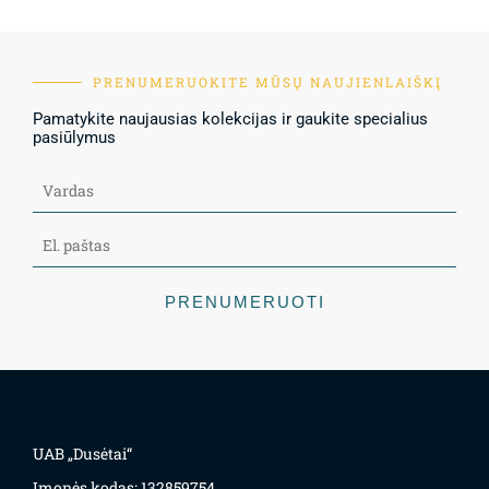
PRENUMERUOKITE MŪSŲ NAUJIENLAIŠKĮ
Pamatykite naujausias kolekcijas ir gaukite specialius
pasiūlymus
PRENUMERUOTI
UAB „Dusėtai“
Įmonės kodas: 132859754