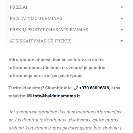
PRIEDAI
PRISTATYMO TERMINAS
PREKIŲ PRISTATYMAS/ATSIĖMIMAS
ATSISKAITYMAS UŽ PREKES
Atkreipiame dėmesį, kad ši svetainė skirta tik
informaciniams tikslams ir svetainėje pateikta
informacija nėra viešas pasiūlymas.
Turite klausimų? Skambinkite:
+370 686 16818
, arba
rašykite:
info@baldainamams.lt
Jei svetainėje neradote Jus dominančios informacijos
ar Jus domina individualus užsakymas, galite mums
užduoti klausimus ir mes pasistengsime kuo skubiau į