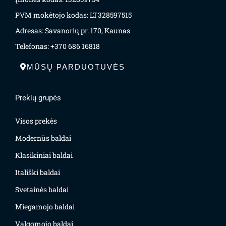
PVM mokėtojo kodas: LT328597515
Adresas: Savanorių pr. 170, Kaunas
Telefonas: +370 686 16818
MŪSŲ PARDUOTUVĖS
Prekių grupės
Visos prekės
Modernūs baldai
Klasikiniai baldai
Itališki baldai
Svetainės baldai
Miegamojo baldai
Valgomojo baldai