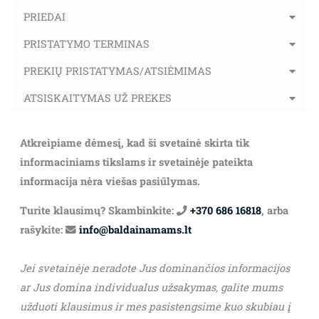
PRIEDAI
PRISTATYMO TERMINAS
PREKIŲ PRISTATYMAS/ATSIĖMIMAS
ATSISKAITYMAS UŽ PREKES
Atkreipiame dėmesį, kad ši svetainė skirta tik
informaciniams tikslams ir svetainėje pateikta
informacija nėra viešas pasiūlymas.
Turite klausimų? Skambinkite:
+370 686 16818
, arba
rašykite:
info@baldainamams.lt
Jei svetainėje neradote Jus dominančios informacijos
ar Jus domina individualus užsakymas, galite mums
užduoti klausimus ir mes pasistengsime kuo skubiau į