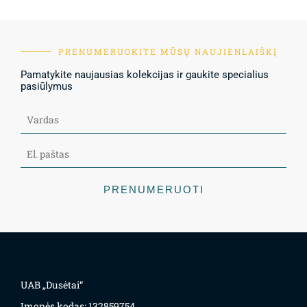
PRENUMERUOKITE MŪSŲ NAUJIENLAIŠKĮ
Pamatykite naujausias kolekcijas ir gaukite specialius
pasiūlymus
PRENUMERUOTI
UAB „Dusėtai“
Įmonės kodas: 132859754