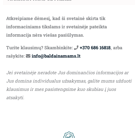
Atkreipiame dėmesį, kad ši svetainė skirta tik
informaciniams tikslams ir svetainėje pateikta
informacija nėra viešas pasiūlymas.
Turite klausimų? Skambinkite:
+370 686 16818
, arba
rašykite:
info@baldainamams.lt
Jei svetainėje neradote Jus dominančios informacijos ar
Jus domina individualus užsakymas, galite mums užduoti
klausimus ir mes pasistengsime kuo skubiau į juos
atsakyti.