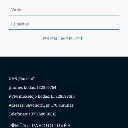
PRENUMERUOTI
UAB „Dusėtai“
Įmonės kodas: 132859754
PVM mokėtojo kodas: LT328597515
Adresas: Savanorių pr. 170, Kaunas
Telefonas: +370 686 16818
MŪSŲ PARDUOTUVĖS