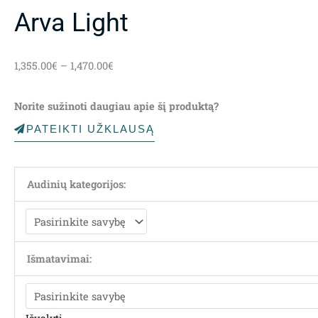
Arva Light
Price
1,355.00
€
–
1,470.00
€
range:
1,355.00€
Norite sužinoti daugiau apie šį produktą?
through
1,470.00€
PATEIKTI UŽKLAUSĄ
Audinių kategorijos:
Išmatavimai: