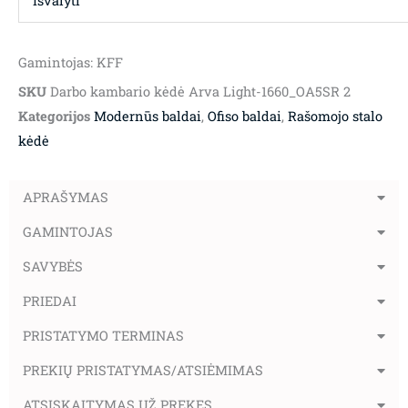
Išvalyti
Gamintojas: KFF
SKU
Darbo kambario kėdė Arva Light-1660_OA5SR 2
Kategorijos
Modernūs baldai
,
Ofiso baldai
,
Rašomojo stalo
kėdė
APRAŠYMAS
GAMINTOJAS
SAVYBĖS
PRIEDAI
PRISTATYMO TERMINAS
PREKIŲ PRISTATYMAS/ATSIĖMIMAS
ATSISKAITYMAS UŽ PREKES