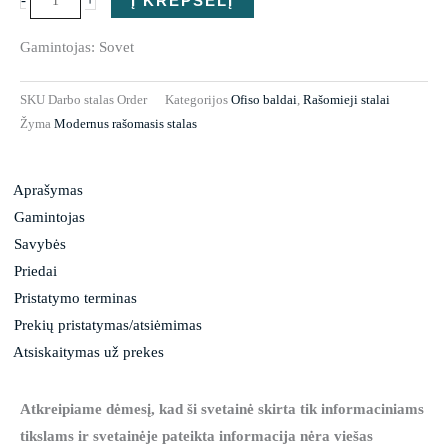
-
Į KREPŠELĮ
Gamintojas: Sovet
SKU
Darbo stalas Order
Kategorijos
Ofiso baldai
,
Rašomieji stalai
Žyma
Modernus rašomasis stalas
Aprašymas
Gamintojas
Savybės
Priedai
Pristatymo terminas
Prekių pristatymas/atsiėmimas
Atsiskaitymas už prekes
Atkreipiame dėmesį, kad ši svetainė skirta tik informaciniams
tikslams ir svetainėje pateikta informacija nėra viešas