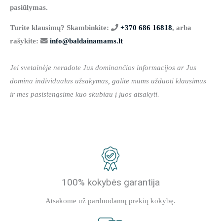
pasiūlymas.
Turite klausimų? Skambinkite:
+370 686 16818
, arba
rašykite:
info@baldainamams.lt
Jei svetainėje neradote Jus dominančios informacijos ar Jus
domina individualus užsakymas, galite mums užduoti klausimus
ir mes pasistengsime kuo skubiau į juos atsakyti.
100% kokybės garantija
Atsakome už parduodamų prekių kokybę.