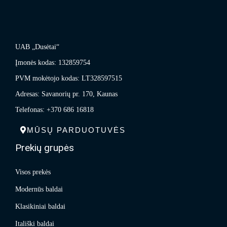
UAB „Dusėtai“
Įmonės kodas: 132859754
PVM mokėtojo kodas: LT328597515
Adresas: Savanorių pr. 170, Kaunas
Telefonas: +370 686 16818
MŪSŲ PARDUOTUVĖS
Prekių grupės
Visos prekės
Modernūs baldai
Klasikiniai baldai
Itališki baldai