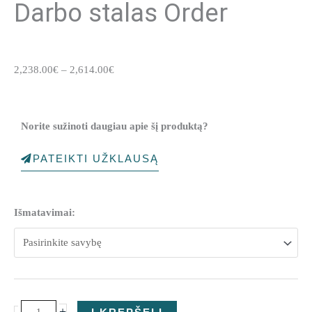
Darbo stalas Order
Price
2,238.00
€
–
2,614.00
€
range:
2,238.00€
through
Norite sužinoti daugiau apie šį produktą?
2,614.00€
PATEIKTI UŽKLAUSĄ
produkto
Išmatavimai:
kiekis:
Darbo
stalas
Order
+