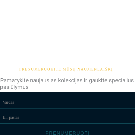
PRENUMERUOKITE MŪSŲ NAUJIENLAIŠKĮ
Pamatykite naujausias kolekcijas ir gaukite specialius
pasiūlymus
PRENUMERUOTI