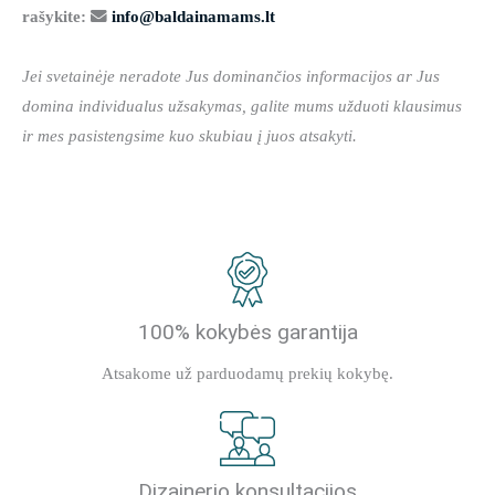
rašykite:
info@baldainamams.lt
Jei svetainėje neradote Jus dominančios informacijos ar Jus
domina individualus užsakymas, galite mums užduoti klausimus
ir mes pasistengsime kuo skubiau į juos atsakyti.
100% kokybės garantija
Atsakome už parduodamų prekių kokybę.
Dizainerio konsultacijos