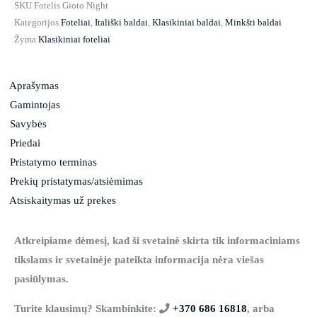
SKU
Fotelis Gioto Night
Kategorijos
Foteliai
,
Itališki baldai
,
Klasikiniai baldai
,
Minkšti baldai
Žyma
Klasikiniai foteliai
Aprašymas
Gamintojas
Savybės
Priedai
Pristatymo terminas
Prekių pristatymas/atsiėmimas
Atsiskaitymas už prekes
Atkreipiame dėmesį, kad ši svetainė skirta tik informaciniams
tikslams ir svetainėje pateikta informacija nėra viešas
pasiūlymas.
Turite klausimų? Skambinkite:
+370 686 16818
, arba