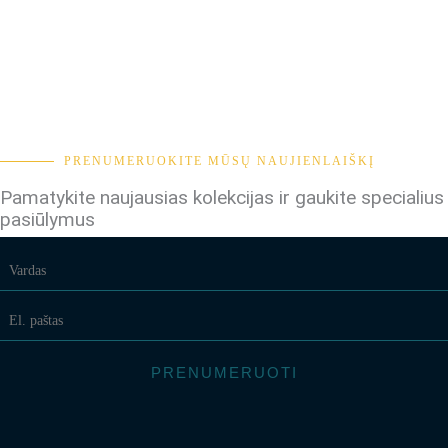
PRENUMERUOKITE MŪSŲ NAUJIENLAIŠKĮ
Pamatykite naujausias kolekcijas ir gaukite specialius
pasiūlymus
PRENUMERUOTI