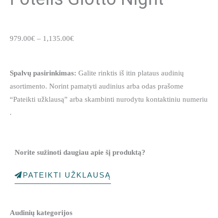
Price
979.00
€
–
1,135.00
€
range:
979.00€
Spalvų pasirinkimas:
Galite rinktis iš itin plataus audinių
through
asortimento. Norint pamatyti audinius arba odas prašome
1,135.00€
“Pateikti užklausą” arba skambinti nurodytu kontaktiniu numeriu
.
Norite sužinoti daugiau apie šį produktą?
PATEIKTI UŽKLAUSĄ
produkto
Audinių kategorijos
kiekis: