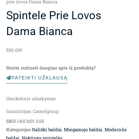
prie lovos Dama Bianca
Spintele Prie Lovos
Dama Bianca
590.00
€
Norite sužinoti daugiau apie šį produktą?
PATEIKTI UŽKLAUSĄ
Išankstinis užsakymas
Gamintojas: Camelgroup
SKU
140CMN.01BI
Kategorijos
Itališki baldai
,
Miegamojo baldai
,
Modernūs
baldai
,
Naktinės spintelės