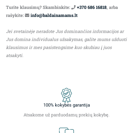
Turite klausimų? Skambinkite:
+370 686 16818
, arba
rašykite:
info@baldainamams.lt
Jei svetainėje neradote Jus dominančios informacijos ar
Jus domina individualus užsakymas, galite mums užduoti
klausimus ir mes pasistengsime kuo skubiau į juos
atsakyti.
100% kokybės garantija
Atsakome už parduodamų prekių kokybę.