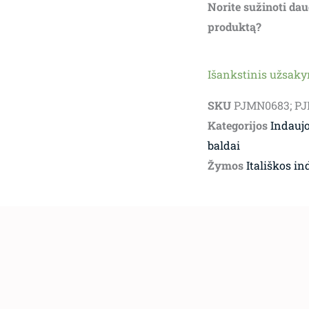
Norite sužinoti dau
produktą?
Išankstinis užsak
SKU
PJMN0683; P
Kategorijos
Indauj
baldai
Žymos
Itališkos in