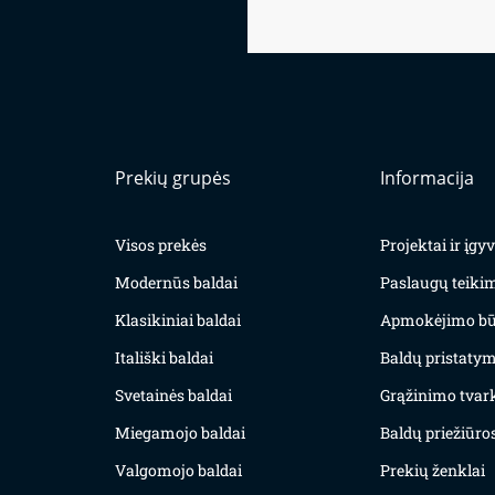
Prekių grupės
Informacija
Visos prekės
Projektai ir įg
Modernūs baldai
Paslaugų teiki
Klasikiniai baldai
Apmokėjimo bū
Itališki baldai
Baldų pristatym
Svetainės baldai
Grąžinimo tvar
Miegamojo baldai
Baldų priežiūros
Valgomojo baldai
Prekių ženklai