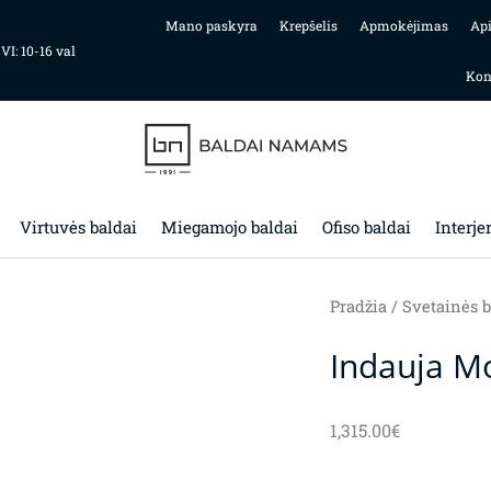
Mano paskyra
Krepšelis
Apmokėjimas
Ap
 VI: 10-16 val
Kon
Virtuvės baldai
Miegamojo baldai
Ofiso baldai
Interje
Pradžia
/
Svetainės b
Indauja M
1,315.00
€