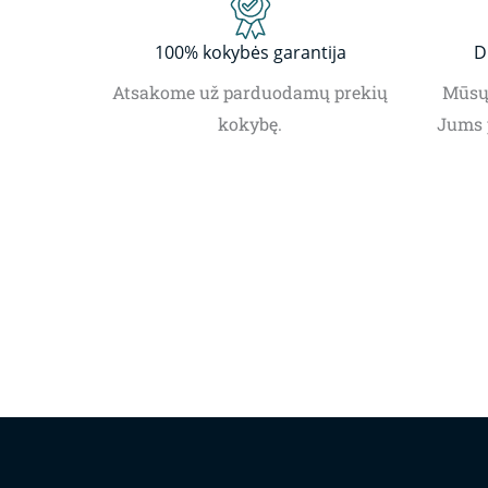
100% kokybės garantija
D
Atsakome už parduodamų prekių
Mūsų 
kokybę.
Jums 