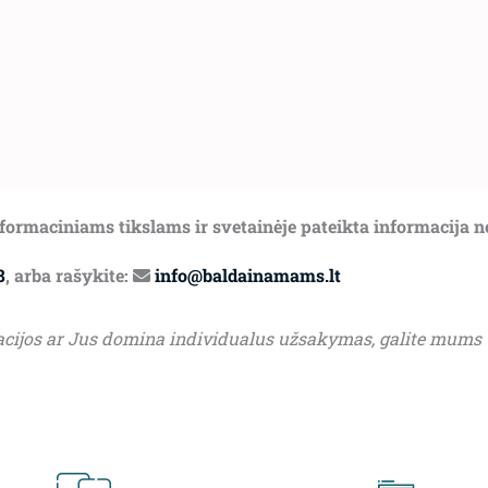
informaciniams tikslams ir svetainėje pateikta informacija 
8
, arba rašykite:
info@baldainamams.lt
acijos ar Jus domina individualus užsakymas, galite mums