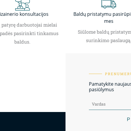
izainerio konsultacijos
Baldų pristatymu pasirūp
mes
patyrę darbuotojai mielai
Siūlome baldų pristatym
padės pasirinkti tinkamus
surinkimo paslaugą
baldus.
PRENUMERU
Pamatykite naujausi
pasiūlymus
P