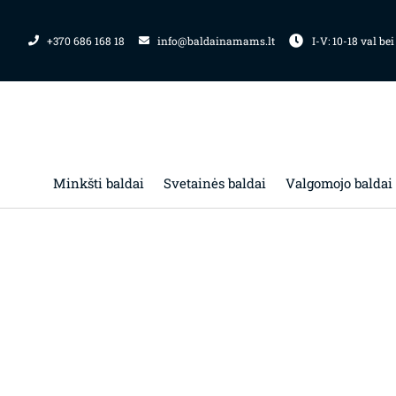
Pereiti
prie
+370 686 168 18
info@baldainamams.lt
I-V: 10-18 val bei
turinio
Minkšti baldai
Svetainės baldai
Valgomojo baldai