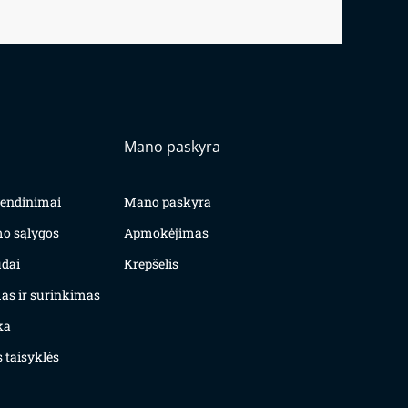
Mano paskyra
yvendinimai
Mano paskyra
mo sąlygos
Apmokėjimas
dai
Krepšelis
as ir surinkimas
ka
 taisyklės