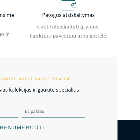
insime
Patogus atsiskaitymas
Galite atsiskaityti grynais,
o ir
bankiniu pavedimu arba kortele.
.
OKITE MŪSŲ NAUJIENLAIŠKĮ
as kolekcijas ir gaukite specialius
RENUMERUOTI