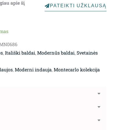
giau apie šį
PATEIKTI UŽKLAUSĄ
ymas
JMN0686
os
,
Itališki baldai
,
Modernūs baldai
,
Svetainės
daujos
,
Moderni indauja
,
Montecarlo kolekcija