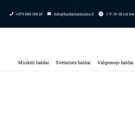
Pereiti
prie
+370 686 168 18
info@baldainamams.lt
I-V: 10-18 val bei
turinio
Minkšti baldai
Svetainės baldai
Valgomojo baldai