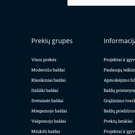
Prekių grupės
Informacij
Visos prekės
Projektai ir įg
Modernūs baldai
Paslaugų teiki
Klasikiniai baldai
Apmokėjimo bū
Itališki baldai
Baldų pristatym
Svetainės baldai
Grąžinimo tvar
Miegamojo baldai
Baldų priežiūros
Valgomojo baldai
Prekių ženklai
Minkšti baldai
Projektai ir įg