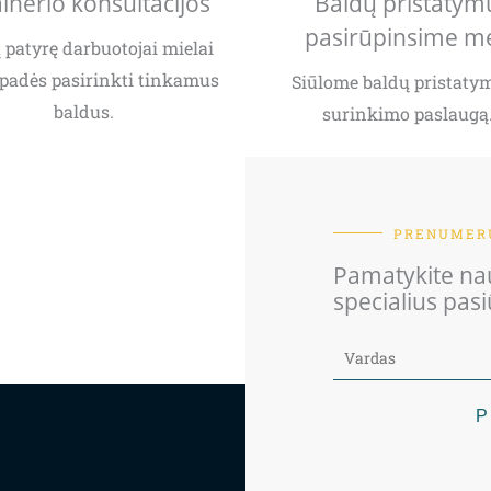
inerio konsultacijos
Baldų pristatym
pasirūpinsime m
patyrę darbuotojai mielai
padės pasirinkti tinkamus
Siūlome baldų pristatym
baldus.
surinkimo paslaugą
PRENUMERU
Pamatykite nau
specialius pas
P