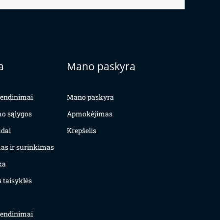
a
Mano paskyra
yvendinimai
Mano paskyra
mo sąlygos
Apmokėjimas
dai
Krepšelis
as ir surinkimas
ka
 taisyklės
yvendinimai