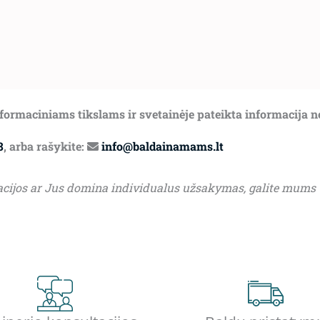
informaciniams tikslams ir svetainėje pateikta informacija 
8
, arba rašykite:
info@baldainamams.lt
acijos ar Jus domina individualus užsakymas, galite mums