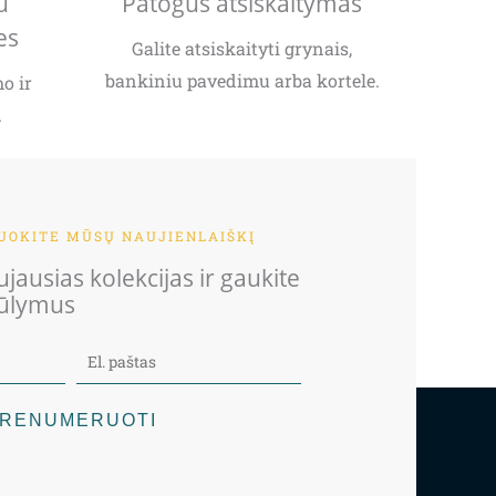
u
Patogus atsiskaitymas
es
Galite atsiskaityti grynais,
bankiniu pavedimu arba kortele.
o ir
.
OKITE MŪSŲ NAUJIENLAIŠKĮ
jausias kolekcijas ir gaukite
iūlymus
RENUMERUOTI