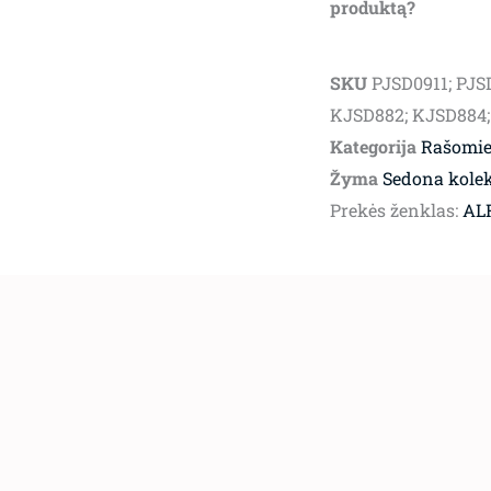
produktą?
SKU
PJSD0911; PJS
KJSD882; KJSD884;
Kategorija
Rašomiej
Žyma
Sedona kolek
Prekės ženklas:
ALF