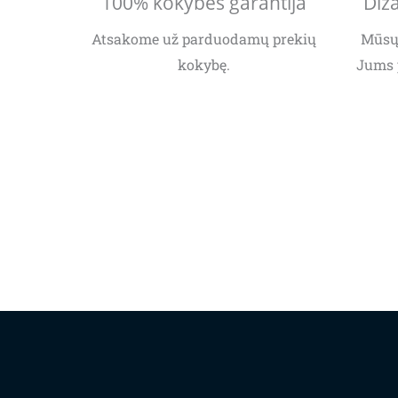
100% kokybės garantija
Diza
Atsakome už parduodamų prekių
Mūsų 
kokybę.
Jums 