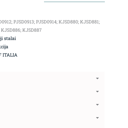
D0912; PJSD0913; PJSD0914; KJSD880; KJSD881;
 KJSD886; KJSD887
i stalai
cija
 ITALIA