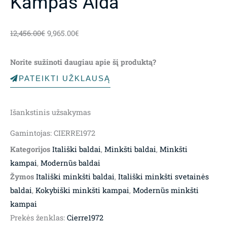
Kampas Aida
Original
Current
12,456.00
€
9,965.00
€
price
price
was:
is:
Norite sužinoti daugiau apie šį produktą?
12,456.00€.
9,965.00€.
PATEIKTI UŽKLAUSĄ
Išankstinis užsakymas
Gamintojas: CIERRE1972
Kategorijos
Itališki baldai
,
Minkšti baldai
,
Minkšti
kampai
,
Modernūs baldai
Žymos
Itališki minkšti baldai
,
Itališki minkšti svetainės
baldai
,
Kokybiški minkšti kampai
,
Modernūs minkšti
kampai
Prekės ženklas:
Cierre1972