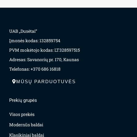
UAB „Dusėtai“
Įmonės kodas: 132859754
PVM mokėtojo kodas: LT328597515
Adresas: Savanorių pr. 170, Kaunas
Telefonas: +370 686 16818
MŪSŲ PARDUOTUVĖS
Prekių grupės
Visos prekės
Modernūs baldai
Klasikiniai baldai