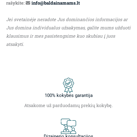
rašykite:
info@baldainamams.lt
Jei svetainėje neradote Jus dominančios informacijos ar
Jus domina individualus užsakymas, galite mums užduoti
klausimus ir mes pasistengsime kuo skubiau į juos
atsakyti.
100% kokybės garantija
Atsakome už parduodamų prekių kokybę.
Dizainerio konsultacijos