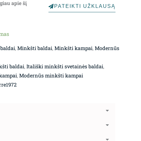
giau apie šį
PATEIKTI UŽKLAUSĄ
ymas
 baldai
,
Minkšti baldai
,
Minkšti kampai
,
Modernūs
kšti baldai
,
Itališki minkšti svetainės baldai
,
 kampai
,
Modernūs minkšti kampai
rre1972