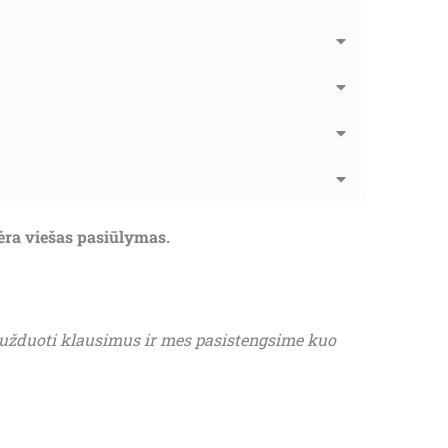
nėra viešas pasiūlymas.
 užduoti klausimus ir mes pasistengsime kuo