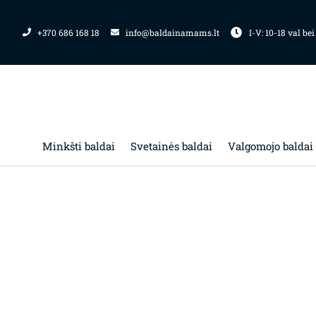
Pereiti
prie
+370 686 168 18
info@baldainamams.lt
I-V: 10-18 val bei
turinio
Minkšti baldai
Svetainės baldai
Valgomojo baldai