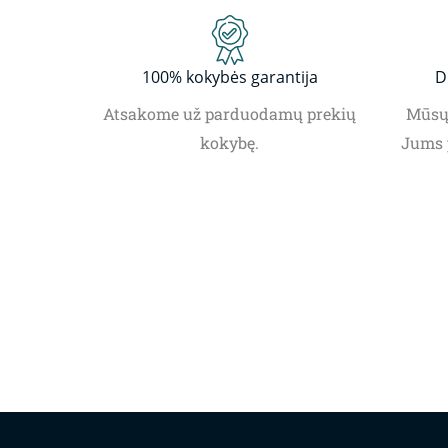
100% kokybės garantija
D
Atsakome už parduodamų prekių
Mūsų 
kokybę.
Jums 