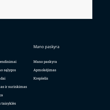
Mano paskyra
yvendinimai
Mano paskyra
mo sąlygos
Apmokėjimas
dai
Krepšelis
as ir surinkimas
ka
 taisyklės