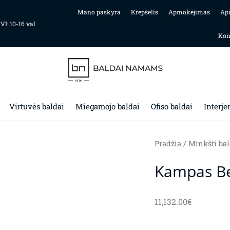
Mano paskyra
Krepšelis
Apmokėjimas
Ap
 VI: 10-16 val
Kon
Virtuvės baldai
Miegamojo baldai
Ofiso baldai
Interje
Pradžia
/
Minkšti bal
Kampas Be
11,132.00
€