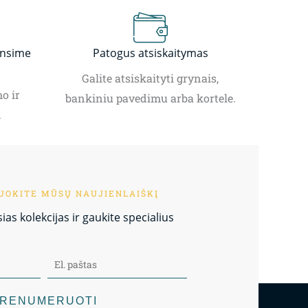
insime
Patogus atsiskaitymas
Galite atsiskaityti grynais,
o ir
bankiniu pavedimu arba kortele.
.
OKITE MŪSŲ NAUJIENLAIŠKĮ
as kolekcijas ir gaukite specialius
RENUMERUOTI