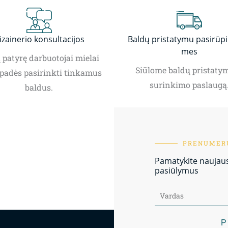
izainerio konsultacijos
Baldų pristatymu pasirūp
mes
patyrę darbuotojai mielai
Siūlome baldų pristatym
padės pasirinkti tinkamus
surinkimo paslaugą
baldus.
PRENUMERU
Pamatykite naujausi
pasiūlymus
P