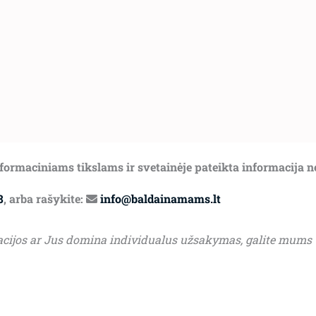
informaciniams tikslams ir svetainėje pateikta informacija 
8
, arba rašykite:
info@baldainamams.lt
acijos ar Jus domina individualus užsakymas, galite mums