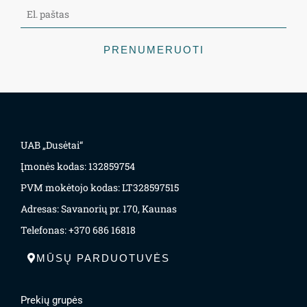
PRENUMERUOTI
UAB „Dusėtai“
Įmonės kodas: 132859754
PVM mokėtojo kodas: LT328597515
Adresas: Savanorių pr. 170, Kaunas
Telefonas: +370 686 16818
MŪSŲ PARDUOTUVĖS
Prekių grupės