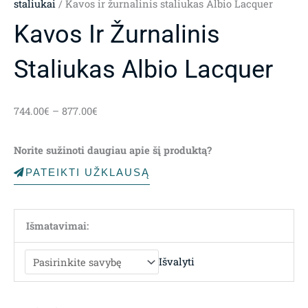
staliukai
/ Kavos ir žurnalinis staliukas Albio Lacquer
Kavos Ir Žurnalinis
Staliukas Albio Lacquer
Price
744.00
€
–
877.00
€
range:
744.00€
Norite sužinoti daugiau apie šį produktą?
through
877.00€
PATEIKTI UŽKLAUSĄ
Išmatavimai:
Išvalyti