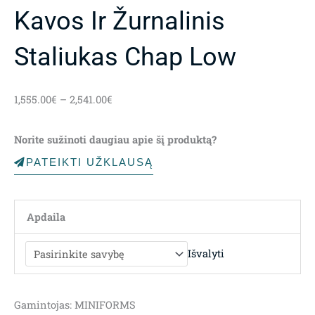
Kavos Ir Žurnalinis
Staliukas Chap Low
Price
1,555.00
€
–
2,541.00
€
range:
1,555.00€
Norite sužinoti daugiau apie šį produktą?
through
2,541.00€
PATEIKTI UŽKLAUSĄ
Apdaila
Išvalyti
Gamintojas: MINIFORMS