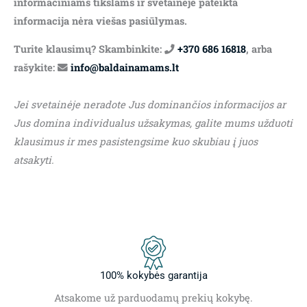
informaciniams tikslams ir svetainėje pateikta
informacija nėra viešas pasiūlymas.
Turite klausimų? Skambinkite:
+370 686 16818
, arba
rašykite:
info@baldainamams.lt
Jei svetainėje neradote Jus dominančios informacijos ar
Jus domina individualus užsakymas, galite mums užduoti
klausimus ir mes pasistengsime kuo skubiau į juos
atsakyti.
100% kokybės garantija
Atsakome už parduodamų prekių kokybę.