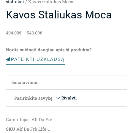
staliukai
/ Kavos staliukas Moca
Kavos Staliukas Moca
Price
404.00
€
–
548.00
€
range:
404.00€
Norite sužinoti daugiau apie šį produktą?
through
548.00€
PATEIKTI UŽKLAUSĄ
Išmatavimai:
Išvalyti
Gamintojas: Alf Da Fre
SKU
Alf Da Frè Life-1