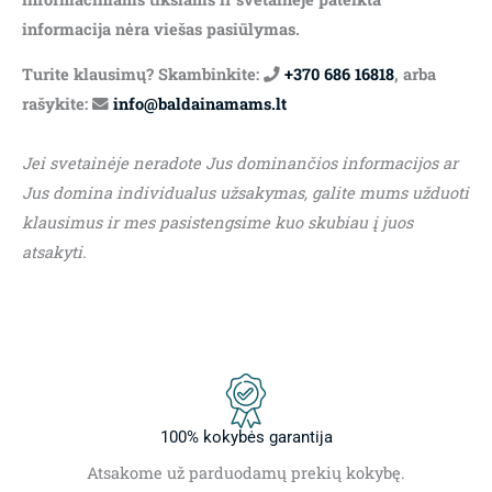
informacija nėra viešas pasiūlymas.
Turite klausimų? Skambinkite:
+370 686 16818
, arba
rašykite:
info@baldainamams.lt
Jei svetainėje neradote Jus dominančios informacijos ar
Jus domina individualus užsakymas, galite mums užduoti
klausimus ir mes pasistengsime kuo skubiau į juos
atsakyti.
100% kokybės garantija
Atsakome už parduodamų prekių kokybę.