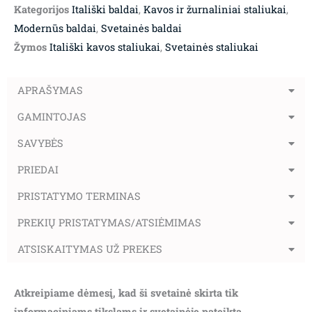
Kategorijos
Itališki baldai
,
Kavos ir žurnaliniai staliukai
,
Modernūs baldai
,
Svetainės baldai
Žymos
Itališki kavos staliukai
,
Svetainės staliukai
APRAŠYMAS
GAMINTOJAS
SAVYBĖS
PRIEDAI
PRISTATYMO TERMINAS
PREKIŲ PRISTATYMAS/ATSIĖMIMAS
ATSISKAITYMAS UŽ PREKES
Atkreipiame dėmesį, kad ši svetainė skirta tik
informaciniams tikslams ir svetainėje pateikta