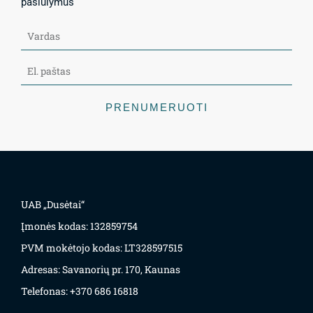
pasiūlymus
PRENUMERUOTI
UAB „Dusėtai“
Įmonės kodas: 132859754
PVM mokėtojo kodas: LT328597515
Adresas: Savanorių pr. 170, Kaunas
Telefonas: +370 686 16818