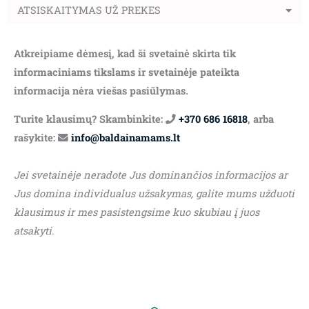
ATSISKAITYMAS UŽ PREKES
Atkreipiame dėmesį, kad ši svetainė skirta tik
informaciniams tikslams ir svetainėje pateikta
informacija nėra viešas pasiūlymas.
Turite klausimų? Skambinkite:
+370 686 16818
, arba
rašykite:
info@baldainamams.lt
Jei svetainėje neradote Jus dominančios informacijos ar
Jus domina individualus užsakymas, galite mums užduoti
klausimus ir mes pasistengsime kuo skubiau į juos
atsakyti.