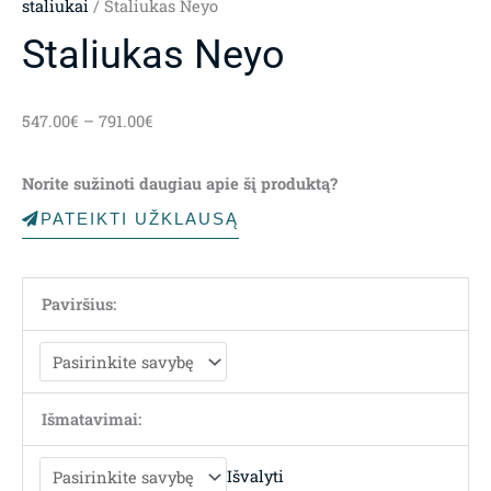
staliukai
/ Staliukas Neyo
Staliukas Neyo
Price
547.00
€
–
791.00
€
range:
547.00€
Norite sužinoti daugiau apie šį produktą?
through
791.00€
PATEIKTI UŽKLAUSĄ
Paviršius:
Išmatavimai:
Išvalyti