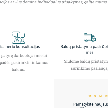
acijos ar Jus domina individualus užsakymas, galite mums
izainerio konsultacijos
Baldų pristatymu pasirūp
mes
patyrę darbuotojai mielai
Siūlome baldų pristatym
padės pasirinkti tinkamus
surinkimo paslaugą
baldus.
PRENUMERU
Pamatykite naujausi