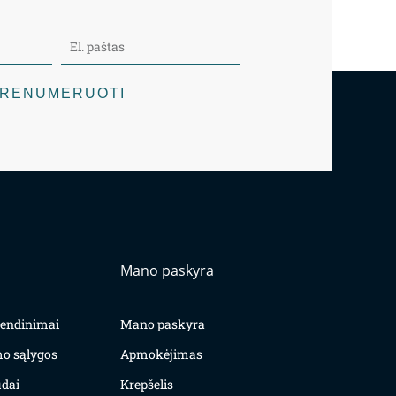
RENUMERUOTI
Mano paskyra
yvendinimai
Mano paskyra
mo sąlygos
Apmokėjimas
dai
Krepšelis