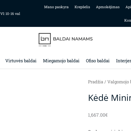
Mano paskyra
Krepšelis
Apmokėjimas
Ap
 VI: 10-16 val
Kon
Virtuvės baldai
Miegamojo baldai
Ofiso baldai
Interje
Pradžia
/
Valgomojo 
Kėdė Min
1,667.00
€