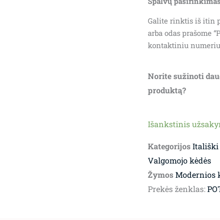
Spalvų pasirinkimas
Galite rinktis iš iti
arba odas prašome “P
kontaktiniu numeriu
Norite sužinoti dau
produktą?
Išankstinis užsak
Kategorijos
Itališki
Valgomojo kėdės
Žymos
Modernios 
Prekės ženklas:
PO