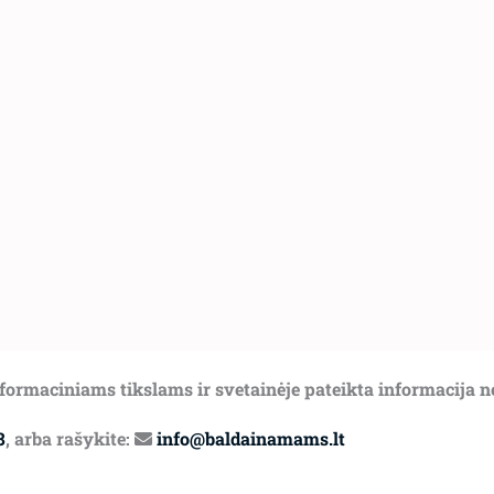
informaciniams tikslams ir svetainėje pateikta informacija 
8
, arba rašykite:
info@baldainamams.lt