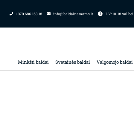
Pereiti
prie
+370 686 168 18
info@baldainamams.lt
I-V: 10-18 val bei
turinio
Minkšti baldai
Svetainės baldai
Valgomojo baldai