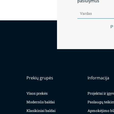
pasiūlymus
P
Prekių grupės
Informacija
Visos prekės
Projektai ir įg
Modernūs baldai
Paslaugų teiki
Klasikiniai baldai
Apmokėjimo bū