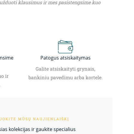
 užduoti klausimus ir mes pasistengsime kuo
insime
Patogus atsiskaitymas
Galite atsiskaityti grynais,
o ir
bankiniu pavedimu arba kortele.
.
OKITE MŪSŲ NAUJIENLAIŠKĮ
as kolekcijas ir gaukite specialius