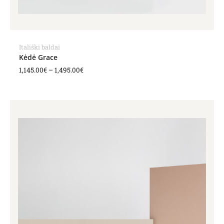
Itališki baldai
Kėdė Grace
1,145.00
€
–
1,495.00
€