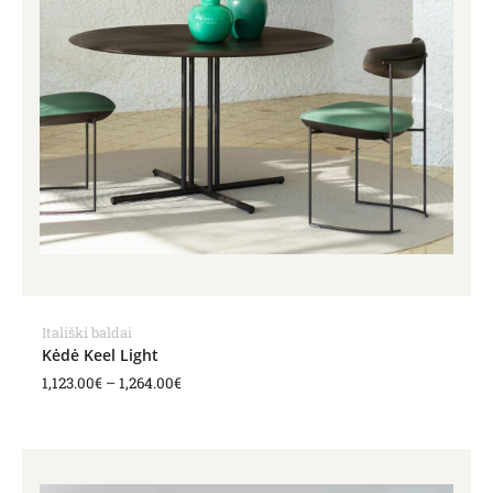
Itališki baldai
Kėdė Keel Light
1,123.00
€
–
1,264.00
€
Price
range:
921.00€