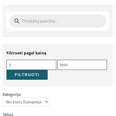
Products
search
Filtruoti pagal kainą
Min
Maks
kaina
kaina
FILTRUOTI
Kategorija
Stilius