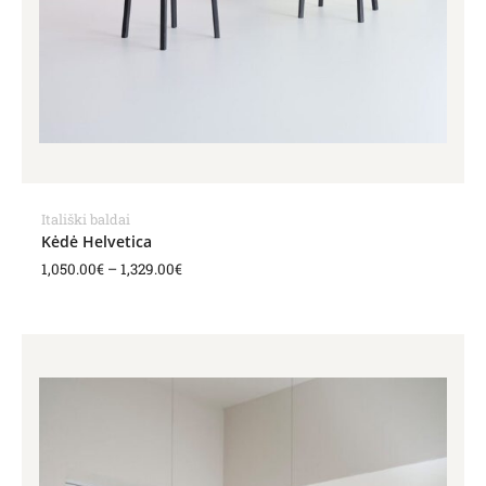
Itališki baldai
Kėdė Helvetica
1,050.00
€
–
1,329.00
€
Price
range:
1,020.00€
through
1,221.00€