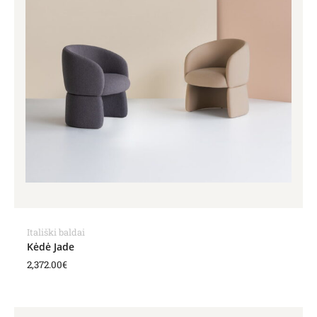
Itališki baldai
Kėdė Jade
2,372.00
€
Price