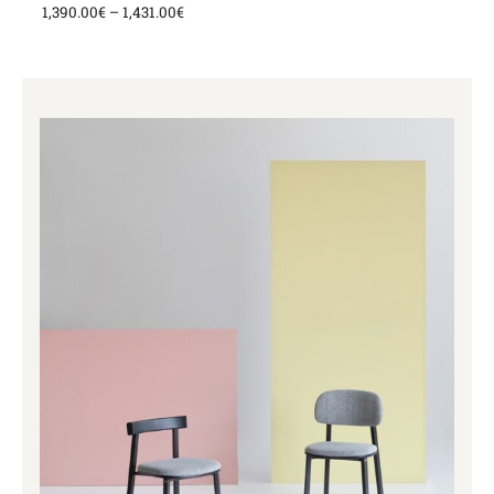
1,390.00
€
–
1,431.00
€
Price
range:
1,050.00€
through
1,329.00€