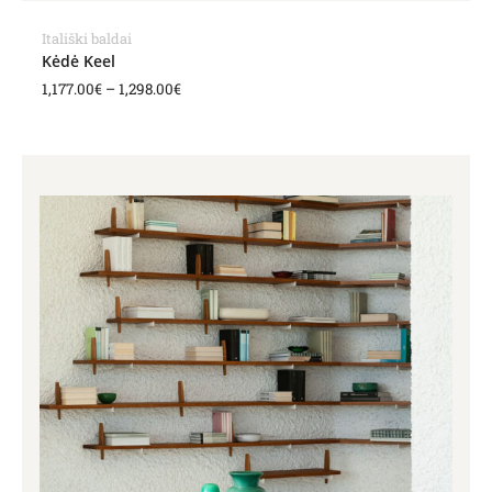
Itališki baldai
Kėdė Keel
1,177.00
€
–
1,298.00
€
Price
range:
1,123.00€
through
1,264.00€