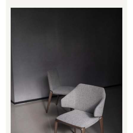
range:
1,330.00€
through
1,523.00€