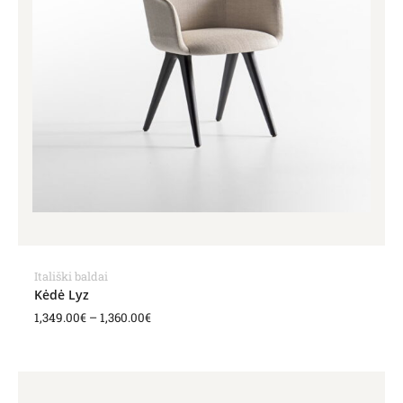
Itališki baldai
Kėdė Lyz
1,349.00
€
–
1,360.00
€
Price
range: