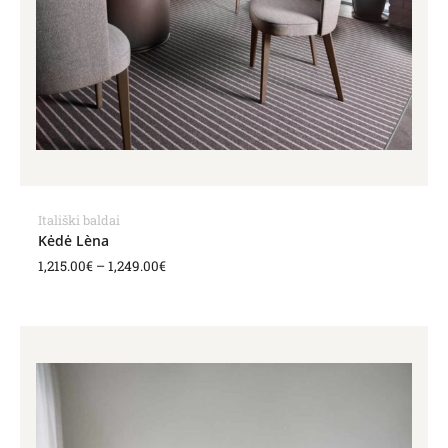
Itališki baldai
Kėdė Lèna
1,215.00
€
–
1,249.00
€
Price
range:
1,283.00€
through
1,289.00€