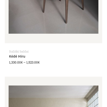
Itališki baldai
Kėdė Hiru
1,330.00
€
–
1,523.00
€
Price
range:
1,177.00€
through
1,298.00€