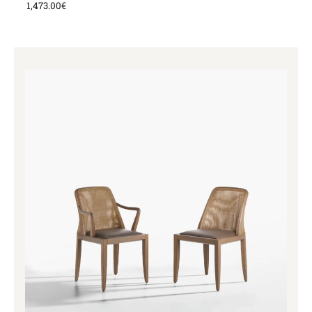
1,473.00
€
Price
range:
1,145.00€
through
1,495.00€