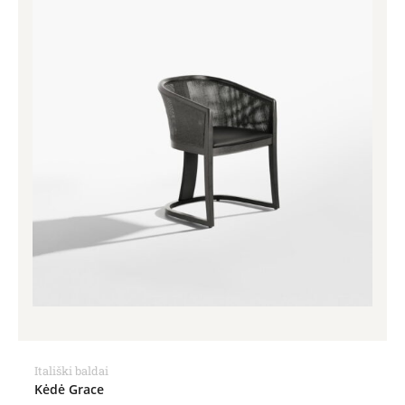
Itališki baldai
Kėdė Grace