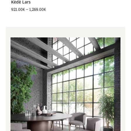
Kėdė Lars
921.00
€
–
1,269.00
€
Price
range:
1,215.00€
through
1,249.00€