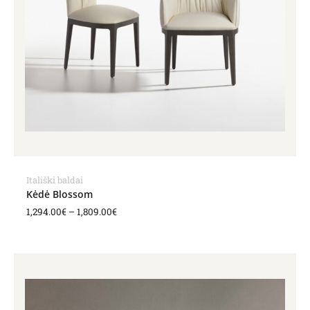
Itališki baldai
Kėdė Blossom
1,294.00
€
–
1,809.00
€
Price
range:
1,567.00€
through
1,589.00€