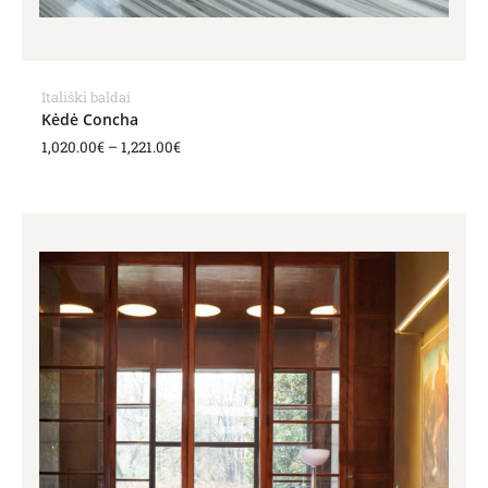
Itališki baldai
Kėdė Concha
1,020.00
€
–
1,221.00
€