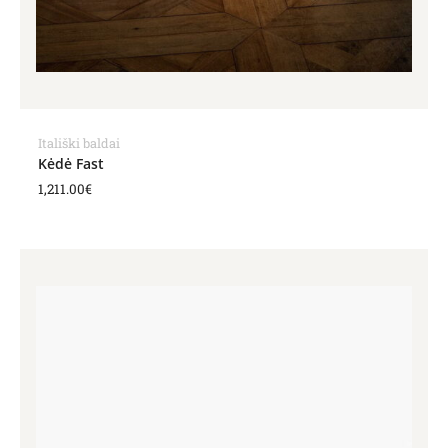
Itališki baldai
Kėdė Fast
1,211.00
€