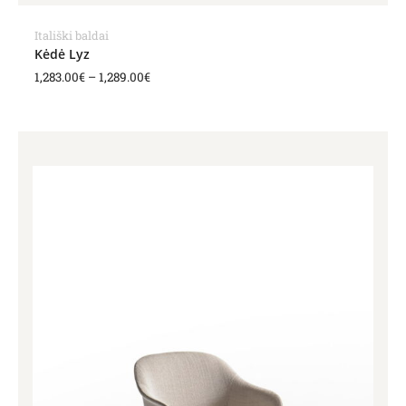
Itališki baldai
Kėdė Lyz
1,283.00
€
–
1,289.00
€
Price
range:
1,349.00€
through
1,360.00€