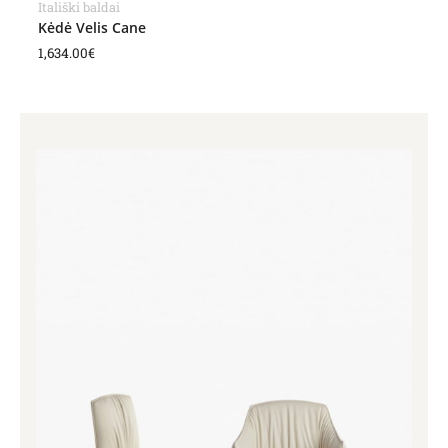
Itališki baldai
Kėdė Velis Cane
1,634.00
€
Price
range:
1,294.00€
through
1,809.00€