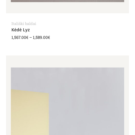
Itališki baldai
Kėdė Lyz
1,567.00
€
–
1,589.00
€
Price
range:
1,390.00€
through
1,431.00€