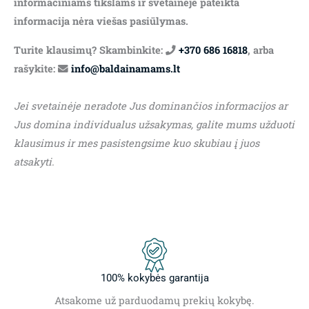
informaciniams tikslams ir svetainėje pateikta
informacija nėra viešas pasiūlymas.
Turite klausimų? Skambinkite:
+370 686 16818
, arba
rašykite:
info@baldainamams.lt
Jei svetainėje neradote Jus dominančios informacijos ar
Jus domina individualus užsakymas, galite mums užduoti
klausimus ir mes pasistengsime kuo skubiau į juos
atsakyti.
100% kokybės garantija
Atsakome už parduodamų prekių kokybę.