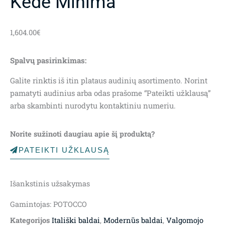
Kėdė Minima
1,604.00
€
Spalvų pasirinkimas:
Galite rinktis iš itin plataus audinių asortimento. Norint
pamatyti audinius arba odas prašome “Pateikti užklausą”
arba skambinti nurodytu kontaktiniu numeriu.
Norite sužinoti daugiau apie šį produktą?
PATEIKTI UŽKLAUSĄ
Išankstinis užsakymas
Gamintojas: POTOCCO
Kategorijos
Itališki baldai
,
Modernūs baldai
,
Valgomojo