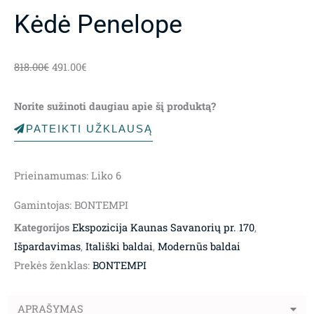
Kėdė Penelope
Original
Current
818.00
€
491.00
€
price
price
was:
is:
Norite sužinoti daugiau apie šį produktą?
818.00€.
491.00€.
PATEIKTI UŽKLAUSĄ
Prieinamumas:
Liko 6
Gamintojas: BONTEMPI
Kategorijos
Ekspozicija Kaunas Savanorių pr. 170
,
Išpardavimas
,
Itališki baldai
,
Modernūs baldai
Prekės ženklas:
BONTEMPI
APRAŠYMAS