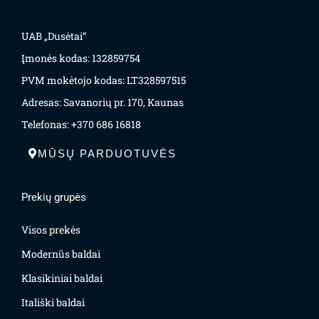
UAB „Dusėtai“
Įmonės kodas: 132859754
PVM mokėtojo kodas: LT328597515
Adresas: Savanorių pr. 170, Kaunas
Telefonas: +370 686 16818
MŪSŲ PARDUOTUVĖS
Prekių grupės
Visos prekės
Modernūs baldai
Klasikiniai baldai
Itališki baldai