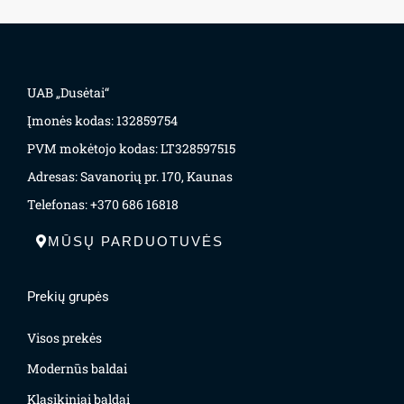
UAB „Dusėtai“
Įmonės kodas: 132859754
PVM mokėtojo kodas: LT328597515
Adresas: Savanorių pr. 170, Kaunas
Telefonas: +370 686 16818
MŪSŲ PARDUOTUVĖS
Prekių grupės
Visos prekės
Modernūs baldai
Klasikiniai baldai