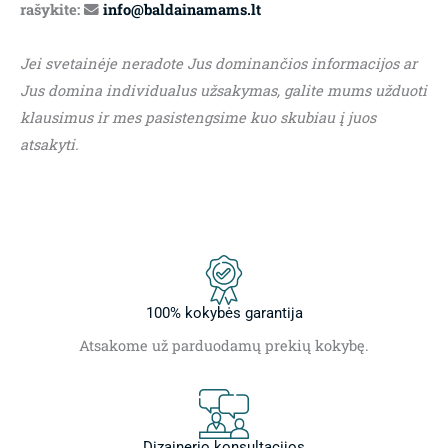
rašykite:
info@baldainamams.lt
Jei svetainėje neradote Jus dominančios informacijos ar
Jus domina individualus užsakymas, galite mums užduoti
klausimus ir mes pasistengsime kuo skubiau į juos
atsakyti.
100% kokybės garantija
Atsakome už parduodamų prekių kokybę.
Dizainerio konsultacijos