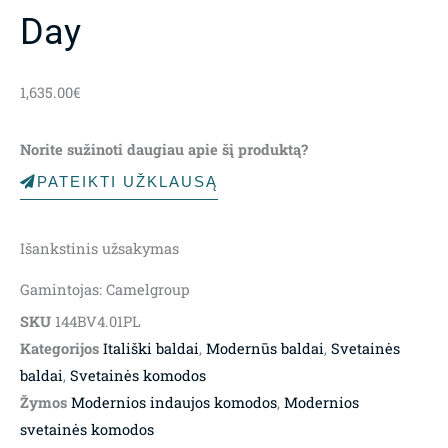
Day
1,635.00
€
Norite sužinoti daugiau apie šį produktą?
PATEIKTI UŽKLAUSĄ
Išankstinis užsakymas
Gamintojas: Camelgroup
SKU
144BV4.01PL
Kategorijos
Itališki baldai
,
Modernūs baldai
,
Svetainės
baldai
,
Svetainės komodos
Žymos
Modernios indaujos komodos
,
Modernios
svetainės komodos