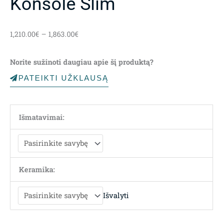
Konsolė Slim
Price
1,210.00
€
–
1,863.00
€
range:
1,210.00€
Norite sužinoti daugiau apie šį produktą?
through
1,863.00€
PATEIKTI UŽKLAUSĄ
Išmatavimai:
Keramika:
Išvalyti