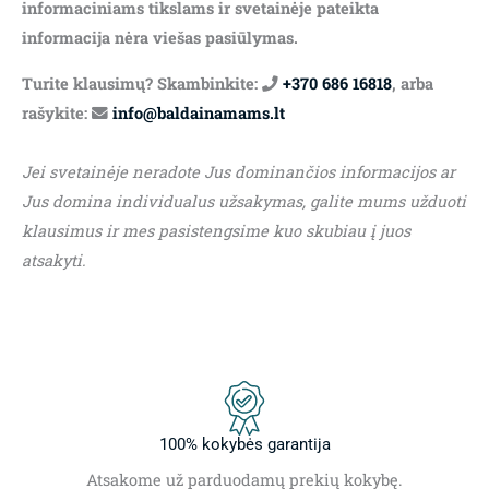
informaciniams tikslams ir svetainėje pateikta
informacija nėra viešas pasiūlymas.
Turite klausimų? Skambinkite:
+370 686 16818
, arba
rašykite:
info@baldainamams.lt
Jei svetainėje neradote Jus dominančios informacijos ar
Jus domina individualus užsakymas, galite mums užduoti
klausimus ir mes pasistengsime kuo skubiau į juos
atsakyti.
100% kokybės garantija
Atsakome už parduodamų prekių kokybę.