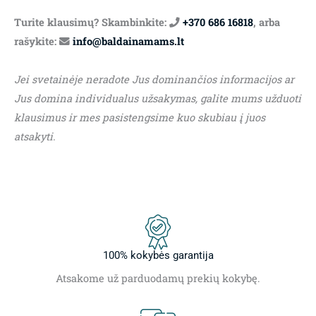
Turite klausimų? Skambinkite:
+370 686 16818
, arba
rašykite:
info@baldainamams.lt
Jei svetainėje neradote Jus dominančios informacijos ar
Jus domina individualus užsakymas, galite mums užduoti
klausimus ir mes pasistengsime kuo skubiau į juos
atsakyti.
100% kokybės garantija
Atsakome už parduodamų prekių kokybę.