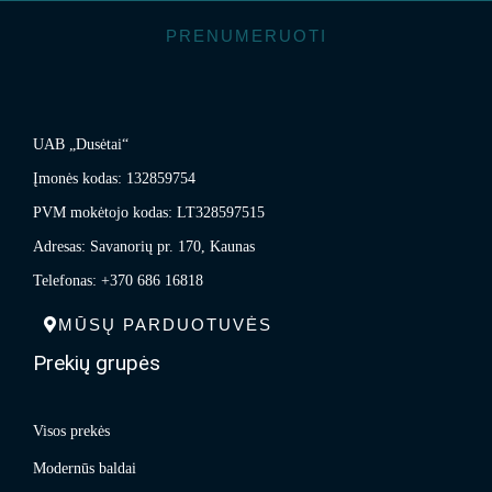
PRENUMERUOTI
UAB „Dusėtai“
Įmonės kodas: 132859754
PVM mokėtojo kodas: LT328597515
Adresas: Savanorių pr. 170, Kaunas
Telefonas: +370 686 16818
MŪSŲ PARDUOTUVĖS
Prekių grupės
Visos prekės
Modernūs baldai