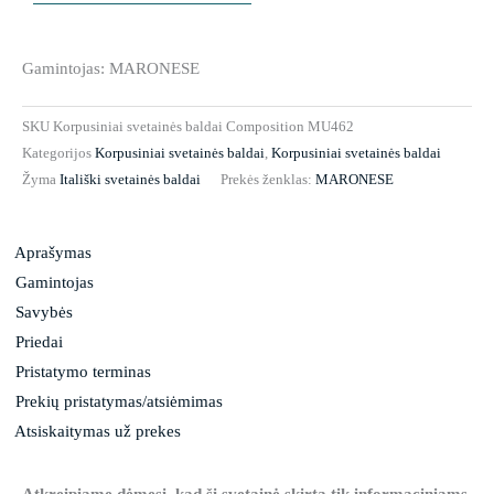
Gamintojas: MARONESE
SKU
Korpusiniai svetainės baldai Composition MU462
Kategorijos
Korpusiniai svetainės baldai
,
Korpusiniai svetainės baldai
Žyma
Itališki svetainės baldai
Prekės ženklas:
MARONESE
Aprašymas
Gamintojas
Savybės
Priedai
Pristatymo terminas
Prekių pristatymas/atsiėmimas
Atsiskaitymas už prekes
Atkreipiame dėmesį, kad ši svetainė skirta tik informaciniams