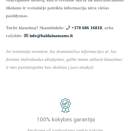
tikslams ir svetainėje pateikta informacija nėra viešas
pasiūlymas.
Turite klausimų? Skambinkite:
+370 686 16818
, arba
rašykite:
info@baldainamams.lt
Jei svetainėje neradote Jus dominančios informacijos ar Jus
domina individualus užsakymas, galite mums užduoti klausimus
ir mes pasistengsime kuo skubiau į juos atsakyti.
100% kokybės garantija
Atsakome už parduodamų prekių kokybę.