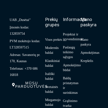
Prekių
Informacija
Mano
UAB „Dusėtai“
grupės
paskyra
Įmonės kodas:
132859754
Projektai ir
įgyvendinimai
Visos prekės
Mano
PVM mokėtojo kodas:
paskyra
LT328597515
Paslaugų
Modernūs
teikimo
baldai
Apmokėjimas
Adresas: Savanorių pr.
sąlygos
Klasikiniai
Krepšelis
170, Kaunas
Apmokėjimo
baldai
Telefonas: +370 686
būdai
Itališki
16818
Baldų
baldai
MŪSŲ
pristatymas
PARDUOTUVĖS
Svetainės
ir
baldai
surinkimas
Miegamojo
Grąžinimo
baldai
tvarka