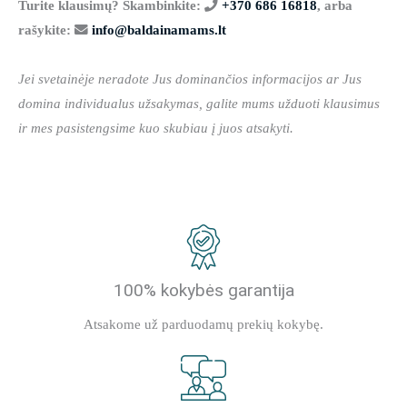
Turite klausimų? Skambinkite:
+370 686 16818
, arba
rašykite:
info@baldainamams.lt
Jei svetainėje neradote Jus dominančios informacijos ar Jus
domina individualus užsakymas, galite mums užduoti klausimus
ir mes pasistengsime kuo skubiau į juos atsakyti.
100% kokybės garantija
Atsakome už parduodamų prekių kokybę.