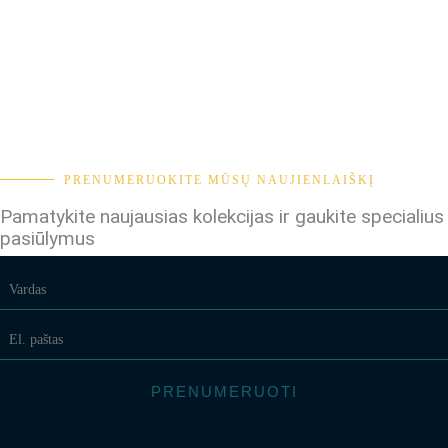
PRENUMERUOKITE MŪSŲ NAUJIENLAIŠKĮ
Pamatykite naujausias kolekcijas ir gaukite specialius
pasiūlymus
PRENUMERUOTI