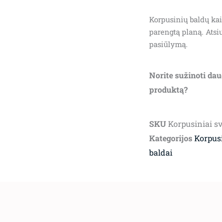
Korpusinių baldų kai
parengtą planą. Atsi
pasiūlymą.
Norite sužinoti dau
produktą?
SKU
Korpusiniai s
Kategorijos
Korpusi
baldai