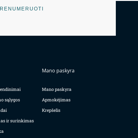
RENUMERUOTI
Mano paskyra
yvendinimai
Mano paskyra
mo sąlygos
Apmokėjimas
dai
Krepšelis
as ir surinkimas
ka