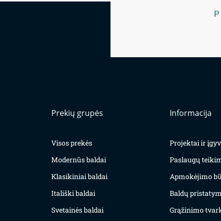
P
Prekių grupės
Informacija
Visos prekės
Projektai ir įg
Modernūs baldai
Paslaugų teiki
Klasikiniai baldai
Apmokėjimo bū
Itališki baldai
Baldų pristatym
Svetainės baldai
Grąžinimo tvar