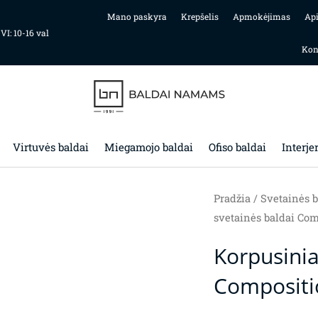
Mano paskyra
Krepšelis
Apmokėjimas
Ap
 VI: 10-16 val
Kon
Virtuvės baldai
Miegamojo baldai
Ofiso baldai
Interje
Pradžia
/
Svetainės b
svetainės baldai Com
Korpusinia
Compositi