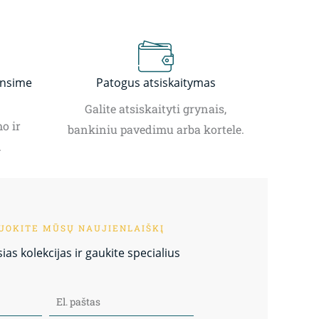
insime
Patogus atsiskaitymas
Galite atsiskaityti grynais,
o ir
bankiniu pavedimu arba kortele.
.
OKITE MŪSŲ NAUJIENLAIŠKĮ
as kolekcijas ir gaukite specialius