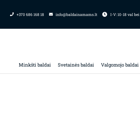
Pereiti
prie
+370 686 168 18
info@baldainamams.lt
I-V: 10-18 val bei
turinio
Minkšti baldai
Svetainės baldai
Valgomojo baldai