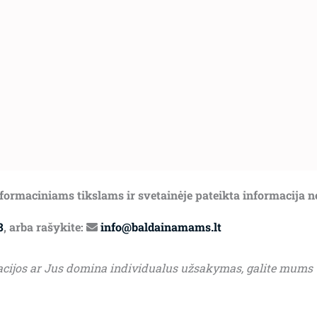
informaciniams tikslams ir svetainėje pateikta informacija 
8
, arba rašykite:
info@baldainamams.lt
acijos ar Jus domina individualus užsakymas, galite mums