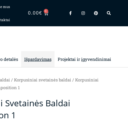
ie mus
F
I
P
S
0
a
n
i
e
CART
0.00
€
c
s
n
a
taktai
e
t
t
r
b
a
e
c
o
g
r
h
o
r
e
k
a
s
-
m
t
f
ro detalės
Išpardavimas
Projektai ir įgyvendinimai
aldai
/
Korpusiniai svetainės baldai
/ Korpusiniai
position 1
i Svetainės Baldai
on 1