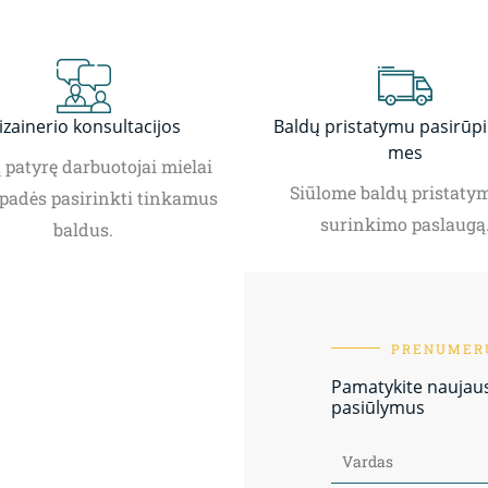
izainerio konsultacijos
Baldų pristatymu pasirūp
mes
patyrę darbuotojai mielai
Siūlome baldų pristatym
padės pasirinkti tinkamus
surinkimo paslaugą
baldus.
PRENUMERU
Pamatykite naujausi
pasiūlymus