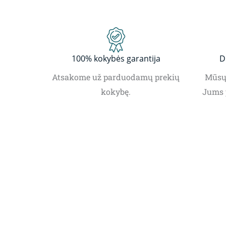
100% kokybės garantija
D
Atsakome už parduodamų prekių
Mūsų 
kokybę.
Jums 