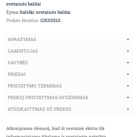
svetainės baldai
Žyma
Itališki svetainės baldai
Prekės ženklas:
GIESSEGI
APRAŠYMAS
GAMINTOJAS
SAVYBĖS
PRIEDAI
PRISTATYMO TERMINAS
PREKIŲ PRISTATYMAS/ATSIĖMIMAS
ATSISKAITYMAS UŽ PREKES
Atkreipiame dėmesį, kad ši svetainė skirta tik
informaciniams tikslams ir svetainėje pateikta