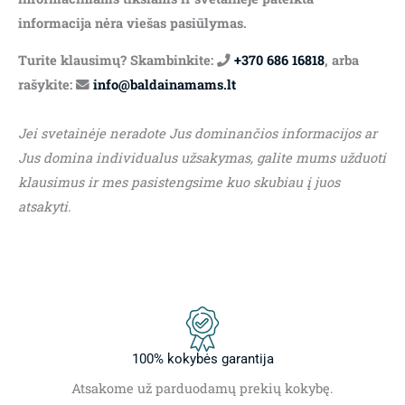
informacija nėra viešas pasiūlymas.
Turite klausimų? Skambinkite:
+370 686 16818
, arba
rašykite:
info@baldainamams.lt
Jei svetainėje neradote Jus dominančios informacijos ar
Jus domina individualus užsakymas, galite mums užduoti
klausimus ir mes pasistengsime kuo skubiau į juos
atsakyti.
100% kokybės garantija
Atsakome už parduodamų prekių kokybę.