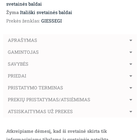
svetainės baldai
Žyma
Itališki svetainės baldai
Prekės ženklas:
GIESSEGI
APRAŠYMAS
GAMINTOJAS
SAVYBĖS
PRIEDAI
PRISTATYMO TERMINAS
PREKIŲ PRISTATYMAS/ATSIĖMIMAS
ATSISKAITYMAS UŽ PREKES
Atkreipiame dėmesį, kad ši svetainė skirta tik
informaciniams tikslams ir svetainėje pateikta