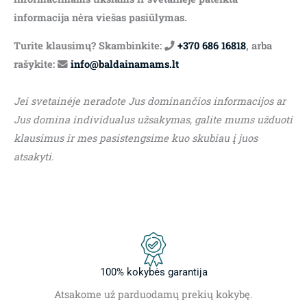
informacija nėra viešas pasiūlymas.
Turite klausimų? Skambinkite:
+370 686 16818
, arba
rašykite:
info@baldainamams.lt
Jei svetainėje neradote Jus dominančios informacijos ar
Jus domina individualus užsakymas, galite mums užduoti
klausimus ir mes pasistengsime kuo skubiau į juos
atsakyti.
100% kokybės garantija
Atsakome už parduodamų prekių kokybę.