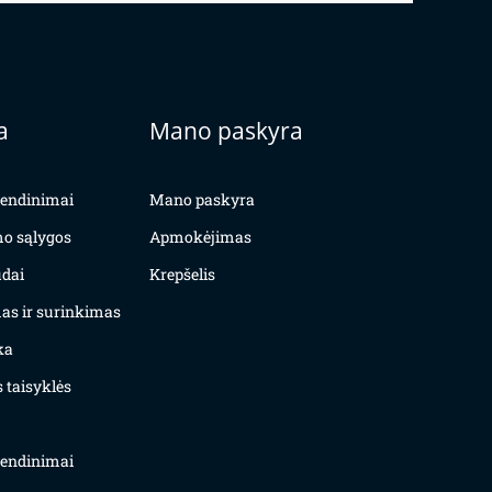
a
Mano paskyra
yvendinimai
Mano paskyra
mo sąlygos
Apmokėjimas
dai
Krepšelis
as ir surinkimas
ka
 taisyklės
yvendinimai