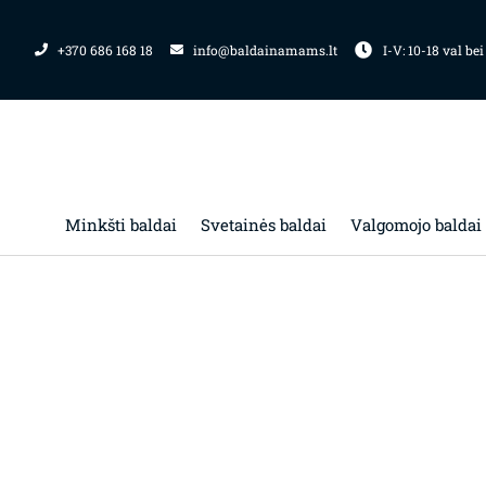
Pereiti
prie
+370 686 168 18
info@baldainamams.lt
I-V: 10-18 val bei
turinio
Minkšti baldai
Svetainės baldai
Valgomojo baldai