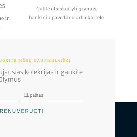
es
Galite atsiskaityti grynais,
bankiniu pavedimu arba kortele.
o ir
.
OKITE MŪSŲ NAUJIENLAIŠKĮ
jausias kolekcijas ir gaukite
iūlymus
RENUMERUOTI