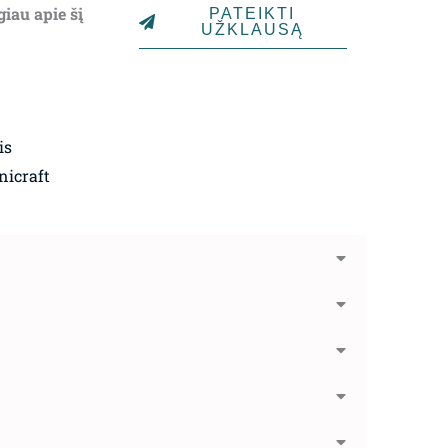
giau apie šį
PATEIKTI
UŽKLAUSĄ
is
nicraft