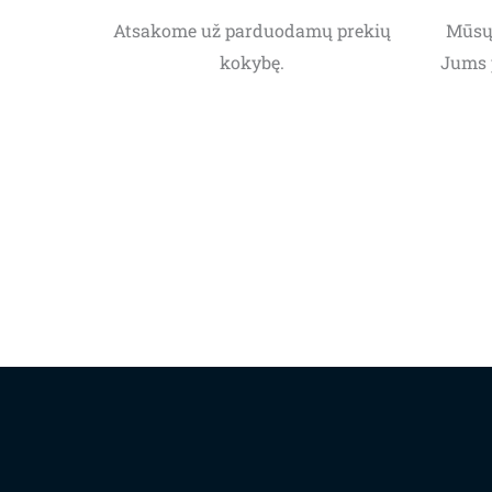
Atsakome už parduodamų prekių
Mūsų 
kokybę.
Jums 