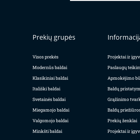
Prekių grupės
Informacij
Visos prekės
Projektai ir įg
Modernūs baldai
Paslaugų teiki
Klasikiniai baldai
Apmokėjimo bū
Itališki baldai
Baldų pristatym
Svetainės baldai
Grąžinimo tvar
Miegamojo baldai
Baldų priežiūros
Valgomojo baldai
Prekių ženklai
Minkšti baldai
Projektai ir įg