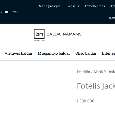
Mano paskyra
Krepšelis
Apmokėjimas
Ap
 VI: 10-16 val
Kon
Virtuvės baldai
Miegamojo baldai
Ofiso baldai
Interje
Pradžia
/
Minkšti bal
Fotelis Jac
1,338.00
€