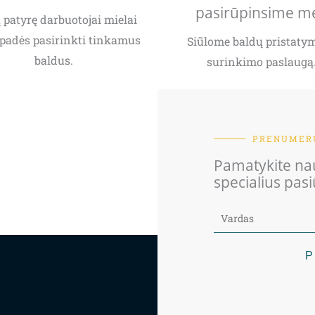
pasirūpinsime m
patyrę darbuotojai mielai
padės pasirinkti tinkamus
Siūlome baldų pristatym
baldus.
surinkimo paslaugą
PRENUMERU
Pamatykite nau
specialius pas
P