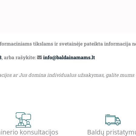
informaciniams tikslams ir svetainėje pateikta informacija 
8
, arba rašykite:
info@baldainamams.lt
acijos ar Jus domina individualus užsakymas, galite mums
inerio konsultacijos
Baldų pristatym