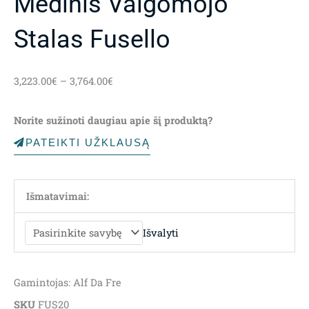
Medinis Valgomojo
Stalas Fusello
Price
3,223.00
€
–
3,764.00
€
range:
3,223.00€
Norite sužinoti daugiau apie šį produktą?
through
3,764.00€
PATEIKTI UŽKLAUSĄ
Išmatavimai:
Išvalyti
Gamintojas: Alf Da Fre
SKU
FUS20