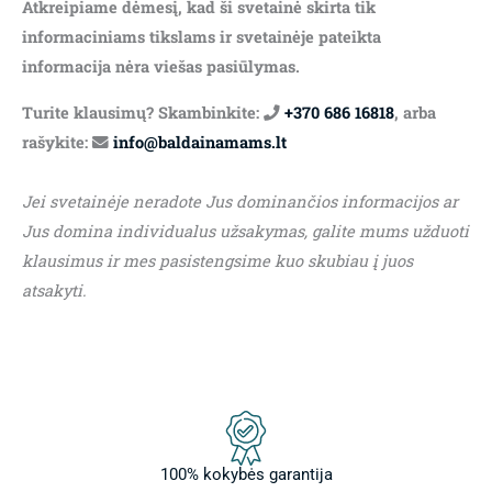
Atkreipiame dėmesį, kad ši svetainė skirta tik
informaciniams tikslams ir svetainėje pateikta
informacija nėra viešas pasiūlymas.
Turite klausimų? Skambinkite:
+370 686 16818
, arba
rašykite:
info@baldainamams.lt
Jei svetainėje neradote Jus dominančios informacijos ar
Jus domina individualus užsakymas, galite mums užduoti
klausimus ir mes pasistengsime kuo skubiau į juos
atsakyti.
100% kokybės garantija