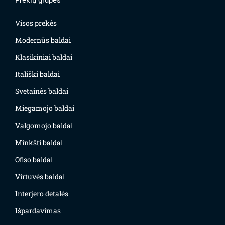
Prekių grupės
Visos prekės
Modernūs baldai
Klasikiniai baldai
Itališki baldai
Svetainės baldai
Miegamojo baldai
Valgomojo baldai
Minkšti baldai
Ofiso baldai
Virtuvės baldai
Interjero detalės
Išpardavimas