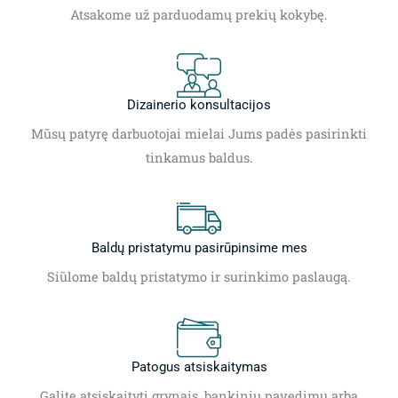
Atsakome už parduodamų prekių kokybę.
Dizainerio konsultacijos
Mūsų patyrę darbuotojai mielai Jums padės pasirinkti
tinkamus baldus.
Baldų pristatymu pasirūpinsime mes
Siūlome baldų pristatymo ir surinkimo paslaugą.
Patogus atsiskaitymas
Galite atsiskaityti grynais, bankiniu pavedimu arba