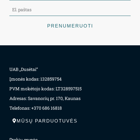
PRENUMERUOTI
UAB „Dusėtai“
Įmonės kodas: 132859754
PVM mokėtojo kodas: LT328597515
Adresas: Savanorių pr. 170, Kaunas
Telefonas: +370 686 16818
MŪSŲ PARDUOTUVĖS