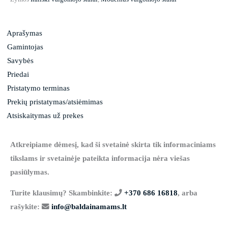
Aprašymas
Gamintojas
Savybės
Priedai
Pristatymo terminas
Prekių pristatymas/atsiėmimas
Atsiskaitymas už prekes
Atkreipiame dėmesį, kad ši svetainė skirta tik informaciniams
tikslams ir svetainėje pateikta informacija nėra viešas
pasiūlymas.
Turite klausimų? Skambinkite:
+370 686 16818
, arba
rašykite:
info@baldainamams.lt