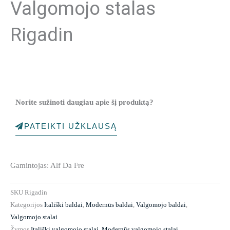
Valgomojo stalas
Rigadin
Norite sužinoti daugiau apie šį produktą?
PATEIKTI UŽKLAUSĄ
Gamintojas: Alf Da Fre
SKU
Rigadin
Kategorijos
Itališki baldai
,
Modernūs baldai
,
Valgomojo baldai
,
Valgomojo stalai
Žymos
Itališki valgomojo stalai
,
Modernūs valgomojo stalai