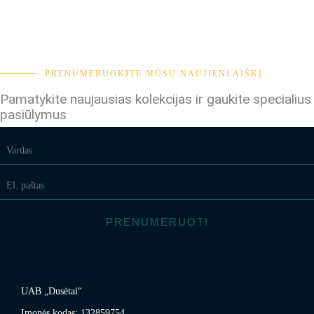
PRENUMERUOKITE MŪSŲ NAUJIENLAIŠKĮ
Pamatykite naujausias kolekcijas ir gaukite specialius
pasiūlymus
PRENUMERUOTI
UAB „Dusėtai“
Įmonės kodas: 132859754