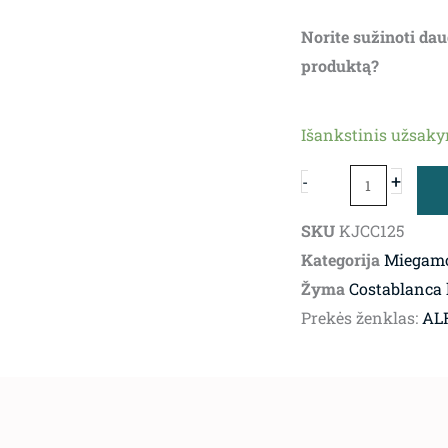
Norite sužinoti dau
produktą?
produkto
Išankstinis užsak
kiekis:
Miegamojo
+
-
komoda
Costablanca
SKU
KJCC125
Kategorija
Miegam
Žyma
Costablanca 
Prekės ženklas:
ALF