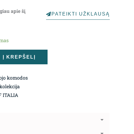
giau apie šį
PATEIKTI UŽKLAUSĄ
ymas
Į KREPŠELĮ
ojo komodos
kolekcija
 ITALIA