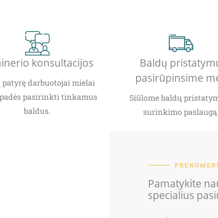
inerio konsultacijos
Baldų pristatym
pasirūpinsime m
patyrę darbuotojai mielai
padės pasirinkti tinkamus
Siūlome baldų pristatym
baldus.
surinkimo paslaugą
PRENUMERU
Pamatykite nau
specialius pas