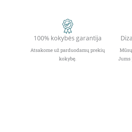
100% kokybės garantija
Diza
Atsakome už parduodamų prekių
Mūsų 
kokybę.
Jums 