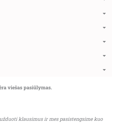
nėra viešas pasiūlymas.
 užduoti klausimus ir mes pasistengsime kuo