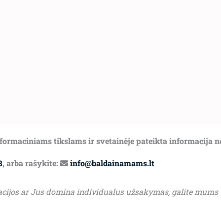
informaciniams tikslams ir svetainėje pateikta informacija 
8
, arba rašykite:
info@baldainamams.lt
acijos ar Jus domina individualus užsakymas, galite mums