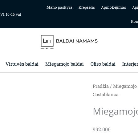
Mano paskyra
Krepšelis
Apmokėjimas
Ap
 VI: 10-16 val
Kon
Virtuvės baldai
Miegamojo baldai
Ofiso baldai
Interje
Pradžia
/
Miegamojo 
Costablanca
Miegamoj
992.00
€