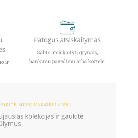
u
Patogus atsiskaitymas
es
Galite atsiskaityti grynais,
bankiniu pavedimu arba kortele.
o ir
.
OKITE MŪSŲ NAUJIENLAIŠKĮ
jausias kolekcijas ir gaukite
iūlymus