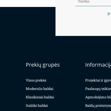
P
Prekių grupės
Informacij
Visos prekės
Projektai ir įg
Modernūs baldai
Paslaugų teiki
Klasikiniai baldai
Apmokėjimo bū
Itališki baldai
Baldų pristatym