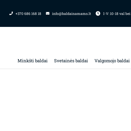
Pereiti
prie
+370 686 168 18
info@baldainamams.lt
I-V: 10-18 val bei
turinio
Minkšti baldai
Svetainės baldai
Valgomojo baldai