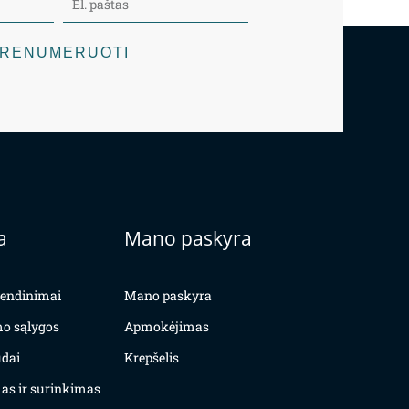
RENUMERUOTI
a
Mano paskyra
yvendinimai
Mano paskyra
mo sąlygos
Apmokėjimas
dai
Krepšelis
as ir surinkimas