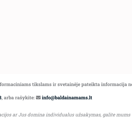
informaciniams tikslams ir svetainėje pateikta informacija 
8
, arba rašykite:
info@baldainamams.lt
acijos ar Jus domina individualus užsakymas, galite mums