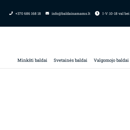
Pereiti
prie
+370 686 168 18
info@baldainamams.lt
I-V: 10-18 val bei
turinio
Minkšti baldai
Svetainės baldai
Valgomojo baldai