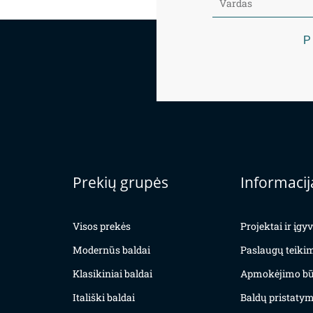
P
Prekių grupės
Informacij
Visos prekės
Projektai ir įg
Modernūs baldai
Paslaugų teiki
Klasikiniai baldai
Apmokėjimo bū
Itališki baldai
Baldų pristatym