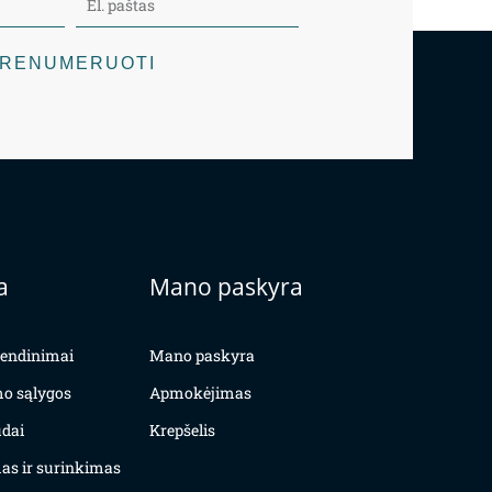
RENUMERUOTI
a
Mano paskyra
yvendinimai
Mano paskyra
mo sąlygos
Apmokėjimas
dai
Krepšelis
as ir surinkimas