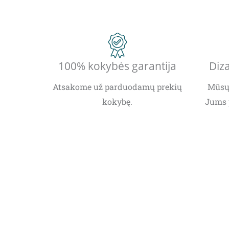
100% kokybės garantija
Diza
Atsakome už parduodamų prekių
Mūsų 
kokybę.
Jums 