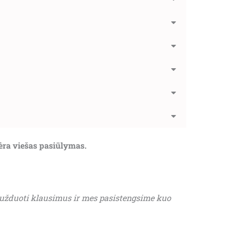
nėra viešas pasiūlymas.
 užduoti klausimus ir mes pasistengsime kuo