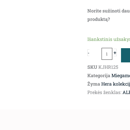
Norite sužinoti dau
produktą?
produkto
Išankstinis užsak
kiekis:
Miegamojo
+
-
komoda
Hera
SKU
KJHR125
Kategorija
Miegam
Žyma
Hera kolekci
Prekės ženklas:
ALF