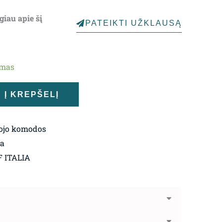
giau apie šį
PATEIKTI UŽKLAUSĄ
ymas
Į KREPŠELĮ
ojo komodos
ja
 ITALIA