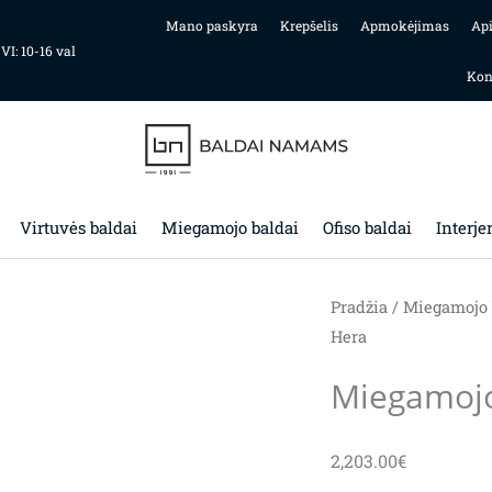
Mano paskyra
Krepšelis
Apmokėjimas
Ap
 VI: 10-16 val
Kon
Virtuvės baldai
Miegamojo baldai
Ofiso baldai
Interje
Pradžia
/
Miegamojo 
Hera
Miegamoj
2,203.00
€