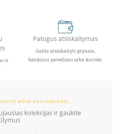
u
Patogus atsiskaitymas
es
Galite atsiskaityti grynais,
bankiniu pavedimu arba kortele.
o ir
.
OKITE MŪSŲ NAUJIENLAIŠKĮ
jausias kolekcijas ir gaukite
iūlymus