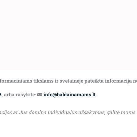
informaciniams tikslams ir svetainėje pateikta informacija 
8
, arba rašykite:
info@baldainamams.lt
acijos ar Jus domina individualus užsakymas, galite mums