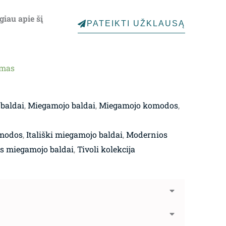
giau apie šį
PATEIKTI UŽKLAUSĄ
ymas
 baldai
,
Miegamojo baldai
,
Miegamojo komodos
,
modos
,
Itališki miegamojo baldai
,
Modernios
 miegamojo baldai
,
Tivoli kolekcija