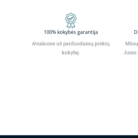
100% kokybės garantija
D
Atsakome už parduodamų prekių
Mūsų 
kokybę.
Jums 