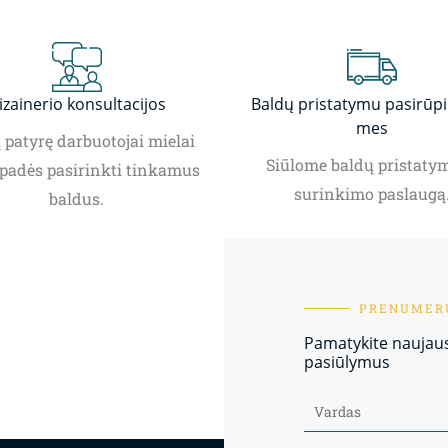
izainerio konsultacijos
Baldų pristatymu pasirūp
mes
patyrę darbuotojai mielai
Siūlome baldų pristatym
padės pasirinkti tinkamus
surinkimo paslaugą
baldus.
PRENUMERU
Pamatykite naujausi
pasiūlymus