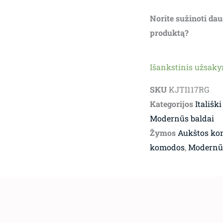
Norite sužinoti dau
produktą?
Išankstinis užsak
SKU
KJTI117RG
Kategorijos
Itališki
Modernūs baldai
Žymos
Aukštos ko
komodos
,
Modernūs