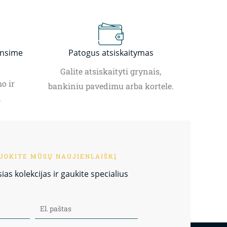
insime
Patogus atsiskaitymas
Galite atsiskaityti grynais,
o ir
bankiniu pavedimu arba kortele.
.
OKITE MŪSŲ NAUJIENLAIŠKĮ
as kolekcijas ir gaukite specialius