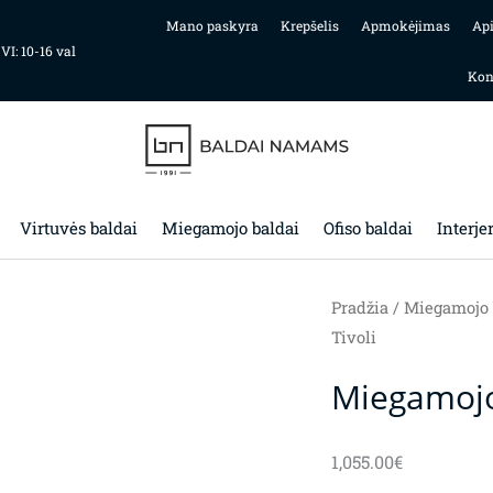
Mano paskyra
Krepšelis
Apmokėjimas
Ap
 VI: 10-16 val
Kon
Virtuvės baldai
Miegamojo baldai
Ofiso baldai
Interje
Pradžia
/
Miegamojo 
Tivoli
Miegamojo
1,055.00
€