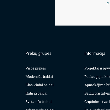
P
Prekių grupės
Informacija
Visos prekės
Projektai ir įg
Modernūs baldai
Paslaugų teiki
Klasikiniai baldai
Apmokėjimo bū
Itališki baldai
Baldų pristatym
Svetainės baldai
Grąžinimo tvar
Miegamojo baldai
Baldų priežiūros