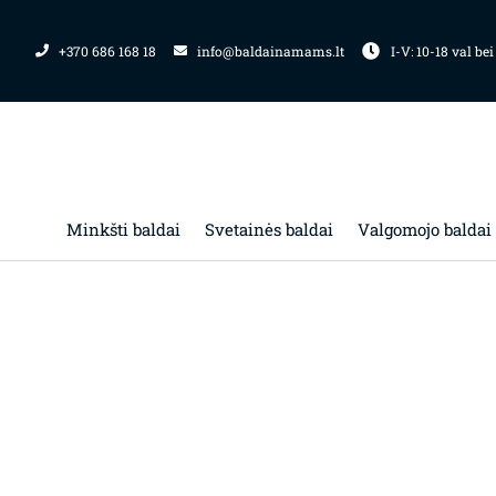
Pereiti
prie
+370 686 168 18
info@baldainamams.lt
I-V: 10-18 val bei
turinio
Minkšti baldai
Svetainės baldai
Valgomojo baldai