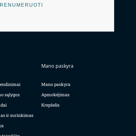
RENUMERUOTI
Mano paskyra
yvendinimai
Mano paskyra
mo sąlygos
Apmokėjimas
dai
Krepšelis
as ir surinkimas
ka
 taisyklės