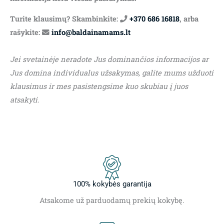
Turite klausimų? Skambinkite:
+370 686 16818
, arba
rašykite:
info@baldainamams.lt
Jei svetainėje neradote Jus dominančios informacijos ar
Jus domina individualus užsakymas, galite mums užduoti
klausimus ir mes pasistengsime kuo skubiau į juos
atsakyti.
100% kokybės garantija
Atsakome už parduodamų prekių kokybę.