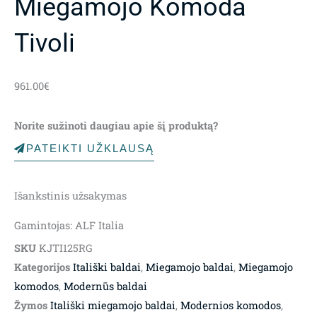
Miegamojo Komoda
Tivoli
961.00
€
Norite sužinoti daugiau apie šį produktą?
PATEIKTI UŽKLAUSĄ
Išankstinis užsakymas
Gamintojas: ALF Italia
SKU
KJTI125RG
Kategorijos
Itališki baldai
,
Miegamojo baldai
,
Miegamojo
komodos
,
Modernūs baldai
Žymos
Itališki miegamojo baldai
,
Modernios komodos
,