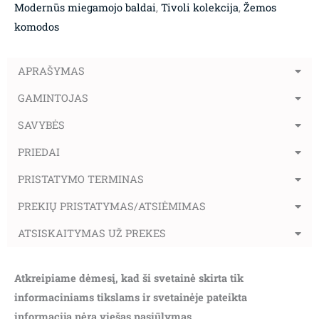
Modernūs miegamojo baldai
,
Tivoli kolekcija
,
Žemos
komodos
APRAŠYMAS
GAMINTOJAS
SAVYBĖS
PRIEDAI
PRISTATYMO TERMINAS
PREKIŲ PRISTATYMAS/ATSIĖMIMAS
ATSISKAITYMAS UŽ PREKES
Atkreipiame dėmesį, kad ši svetainė skirta tik
informaciniams tikslams ir svetainėje pateikta
informacija nėra viešas pasiūlymas.