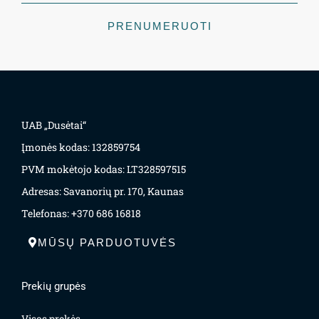
PRENUMERUOTI
UAB „Dusėtai“
Įmonės kodas: 132859754
PVM mokėtojo kodas: LT328597515
Adresas: Savanorių pr. 170, Kaunas
Telefonas: +370 686 16818
MŪSŲ PARDUOTUVĖS
Prekių grupės
Visos prekės