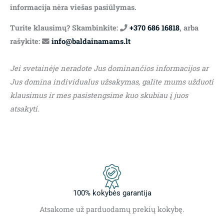
informacija nėra viešas pasiūlymas.
Turite klausimų? Skambinkite:
+370 686 16818
, arba
rašykite:
info@baldainamams.lt
Jei svetainėje neradote Jus dominančios informacijos ar
Jus domina individualus užsakymas, galite mums užduoti
klausimus ir mes pasistengsime kuo skubiau į juos
atsakyti.
100% kokybės garantija
Atsakome už parduodamų prekių kokybę.