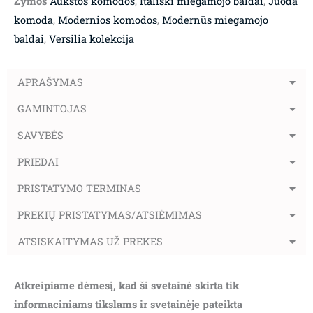
Žymos
Aukštos komodos
,
Itališki miegamojo baldai
,
Juoda
komoda
,
Modernios komodos
,
Modernūs miegamojo
baldai
,
Versilia kolekcija
APRAŠYMAS
GAMINTOJAS
SAVYBĖS
PRIEDAI
PRISTATYMO TERMINAS
PREKIŲ PRISTATYMAS/ATSIĖMIMAS
ATSISKAITYMAS UŽ PREKES
Atkreipiame dėmesį, kad ši svetainė skirta tik
informaciniams tikslams ir svetainėje pateikta