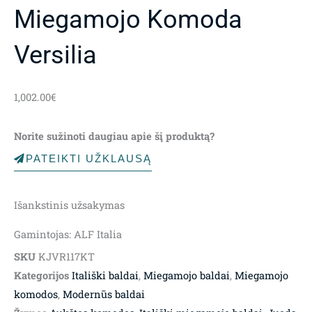
Miegamojo Komoda
Versilia
1,002.00
€
Norite sužinoti daugiau apie šį produktą?
PATEIKTI UŽKLAUSĄ
Išankstinis užsakymas
Gamintojas: ALF Italia
SKU
KJVR117KT
Kategorijos
Itališki baldai
,
Miegamojo baldai
,
Miegamojo
komodos
,
Modernūs baldai