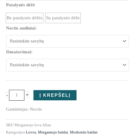
Patalynės dėžė
Allan
Be patalynės dėžės
Su patalynės dėže
Noctis audiniai:
Išmatavimai:
+
-
Į KREPŠELĮ
Gamintojas: Noctis
SKU
Miegamojo lova Allan
Kategorijos
Lovos
,
Miegamojo baldai
,
Modernūs baldai