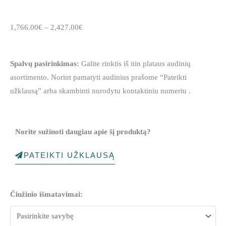
Price
1,766.00
€
–
2,427.00
€
range:
1,766.00€
Spalvų pasirinkimas:
Galite rinktis iš itin plataus audinių
through
asortimento. Norint pamatyti audinius prašome “Pateikti
2,427.00€
užklausą” arba skambinti nurodytu kontaktiniu numeriu .
Norite sužinoti daugiau apie šį produktą?
PATEIKTI UŽKLAUSĄ
produkto
Čiužinio išmatavimai:
kiekis:
Miegamojo
lova