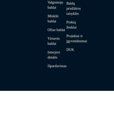
Valgomojo
Baldų
baldai
priežiūros
taisyklės
Minkšti
baldai
Prekių
ženklai
Ofiso baldai
Projektai ir
Virtuvės
įgyvendinimai
baldai
DUK
Interjero
detalės
Išpardavimas