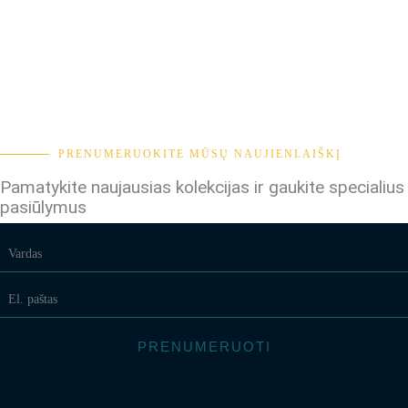
PRENUMERUOKITE MŪSŲ NAUJIENLAIŠKĮ
Pamatykite naujausias kolekcijas ir gaukite specialius
pasiūlymus
PRENUMERUOTI