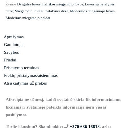
Žymos
Dvigulės lovos
,
Itališkos miegamojo lovos
,
Lovos su patalynės
dėže
,
Miegamojo lova su patalynės dėže
,
Modernios miegamojo lovos
,
Modernūs miegamojo baldai
Aprašymas
Gamintojas
Savybės
Priedai
Pristatymo terminas
Prekių pristatymas/atsiėmimas
Atsiskaitymas už prekes
Atkreipiame dėmesį, kad ši svetainė skirta tik informaciniams
tikslams ir svetainėje pateikta informacija nėra viešas
pasiūlymas.
Turite klausimų? Skambinkite:
+370 686 16818
, arba