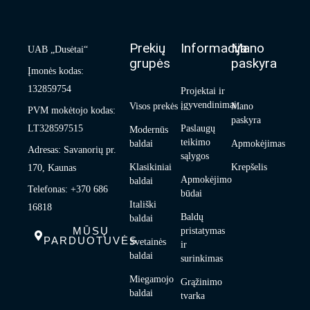
Prekių
Informacija
Mano
UAB „Dusėtai“
grupės
paskyra
Įmonės kodas:
132859754
Projektai ir
įgyvendinimai
Visos prekės
Mano
PVM mokėtojo kodas:
paskyra
LT328597515
Paslaugų
Modernūs
teikimo
baldai
Apmokėjimas
Adresas: Savanorių pr.
sąlygos
Klasikiniai
Krepšelis
170, Kaunas
Apmokėjimo
baldai
Telefonas: +370 686
būdai
Itališki
16818
Baldų
baldai
MŪSŲ
pristatymas
PARDUOTUVĖS
Svetainės
ir
baldai
surinkimas
Miegamojo
Grąžinimo
baldai
tvarka