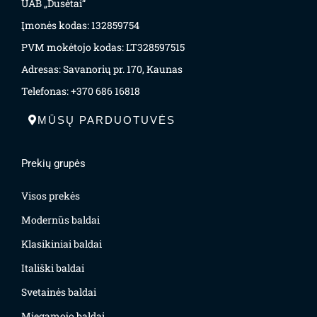
UAB „Dusėtai“
Įmonės kodas: 132859754
PVM mokėtojo kodas: LT328597515
Adresas: Savanorių pr. 170, Kaunas
Telefonas: +370 686 16818
MŪSŲ PARDUOTUVĖS
Prekių grupės
Visos prekės
Modernūs baldai
Klasikiniai baldai
Itališki baldai
Svetainės baldai
Miegamojo baldai