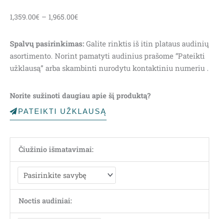
Price
1,359.00
€
–
1,965.00
€
range:
1,359.00€
Spalvų pasirinkimas:
Galite rinktis iš itin plataus audinių
through
asortimento. Norint pamatyti audinius prašome “Pateikti
1,965.00€
užklausą” arba skambinti nurodytu kontaktiniu numeriu .
Norite sužinoti daugiau apie šį produktą?
PATEIKTI UŽKLAUSĄ
Čiužinio išmatavimai:
Noctis audiniai: