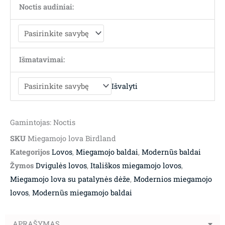
Noctis audiniai:
Išmatavimai:
Išvalyti
Gamintojas: Noctis
SKU
Miegamojo lova Birdland
Kategorijos
Lovos
,
Miegamojo baldai
,
Modernūs baldai
Žymos
Dvigulės lovos
,
Itališkos miegamojo lovos
,
Miegamojo lova su patalynės dėže
,
Modernios miegamojo
lovos
,
Modernūs miegamojo baldai
APRAŠYMAS