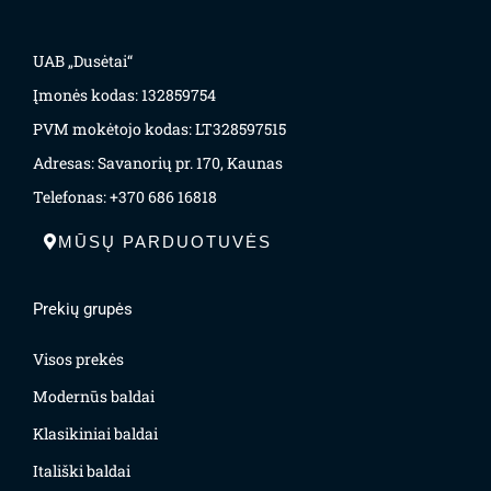
UAB „Dusėtai“
Įmonės kodas: 132859754
PVM mokėtojo kodas: LT328597515
Adresas: Savanorių pr. 170, Kaunas
Telefonas: +370 686 16818
MŪSŲ PARDUOTUVĖS
Prekių grupės
Visos prekės
Modernūs baldai
Klasikiniai baldai
Itališki baldai