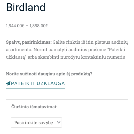
Birdland
Price
1,544.00
€
–
1,858.00
€
range:
1,544.00€
Spalvų pasirinkimas:
Galite rinktis iš itin plataus audinių
through
asortimento. Norint pamatyti audinius prašome “Pateikti
1,858.00€
užklausą” arba skambinti nurodytu kontaktiniu numeriu
Norite sužinoti daugiau apie šį produktą?
PATEIKTI UŽKLAUSĄ
Čiužinio išmatavimai: