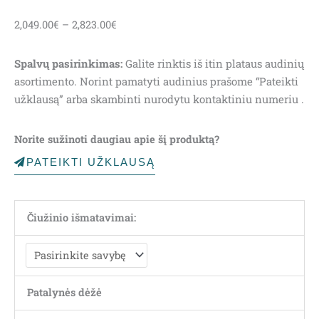
Price
2,049.00
€
–
2,823.00
€
range:
2,049.00€
Spalvų pasirinkimas:
Galite rinktis iš itin plataus audinių
through
asortimento. Norint pamatyti audinius prašome “Pateikti
2,823.00€
užklausą” arba skambinti nurodytu kontaktiniu numeriu .
Norite sužinoti daugiau apie šį produktą?
PATEIKTI UŽKLAUSĄ
Čiužinio išmatavimai:
Patalynės dėžė