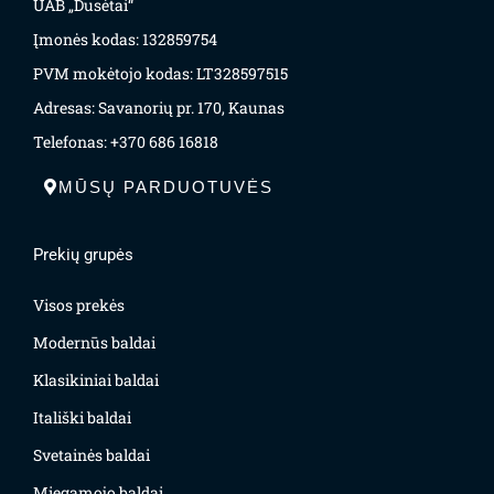
UAB „Dusėtai“
Įmonės kodas: 132859754
PVM mokėtojo kodas: LT328597515
Adresas: Savanorių pr. 170, Kaunas
Telefonas: +370 686 16818
MŪSŲ PARDUOTUVĖS
Prekių grupės
Visos prekės
Modernūs baldai
Klasikiniai baldai
Itališki baldai
Svetainės baldai
Miegamojo baldai