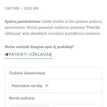
Price
1,957.00
€
–
2,692.00
€
range:
1,957.00€
Spalvų pasirinkimas:
Galite rinktis iš itin plataus audinių
through
asortimento. Norint pamatyti audinius prašome “Pateikti
2,692.00€
užklausą” arba skambinti nurodytu kontaktiniu numeriu .
Norite sužinoti daugiau apie šį produktą?
PATEIKTI UŽKLAUSĄ
Čiužinio išmatavimai:
Noctis audiniai: