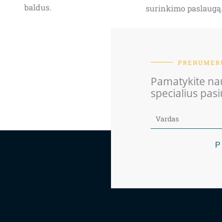
baldus.
surinkimo paslaugą
PRENUMERU
Pamatykite nau
specialius pas
P