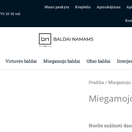
Mano paskyra
Krepšelis
Apmokėjimas
Ap
 VI: 10-16 val
Kon
Virtuvės baldai
Miegamojo baldai
Ofiso baldai
Interje
Pradžia
/
Miegamojo 
Miegamojo
Norite sužinoti dau