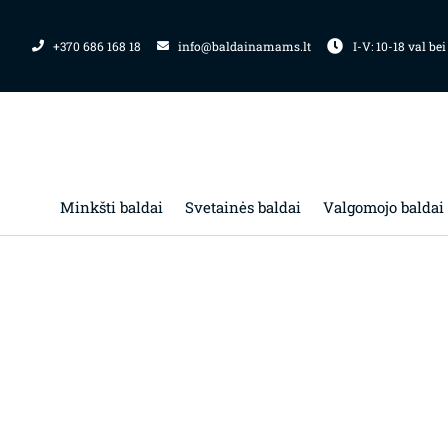
Pereiti
prie
+370 686 168 18
info@baldainamams.lt
I-V: 10-18 val bei
turinio
Minkšti baldai
Svetainės baldai
Valgomojo baldai