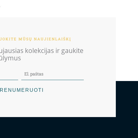
.
OKITE MŪSŲ NAUJIENLAIŠKĮ
jausias kolekcijas ir gaukite
iūlymus
RENUMERUOTI