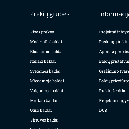
Prekių grupės
Informacij
Visos prekės
Projektai ir įg
Modernūs baldai
Paslaugų teiki
Klasikiniai baldai
Apmokėjimo bū
Itališki baldai
Baldų pristatym
Svetainės baldai
Grąžinimo tvar
Miegamojo baldai
Baldų priežiūros
Valgomojo baldai
Prekių ženklai
Minkšti baldai
Projektai ir įg
Ofiso baldai
DUK
Virtuvės baldai