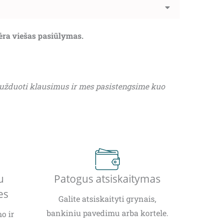
nėra viešas pasiūlymas.
 užduoti klausimus ir mes pasistengsime kuo
u
Patogus atsiskaitymas
es
Galite atsiskaityti grynais,
bankiniu pavedimu arba kortele.
o ir