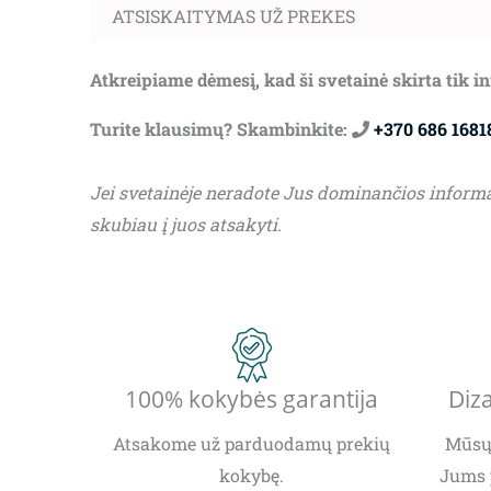
ATSISKAITYMAS UŽ PREKES
Atkreipiame dėmesį, kad ši svetainė skirta tik 
Turite klausimų? Skambinkite:
+370 686 1681
Jei svetainėje neradote Jus dominančios inform
skubiau į juos atsakyti.
100% kokybės garantija
Diza
Atsakome už parduodamų prekių
Mūsų 
kokybę.
Jums 