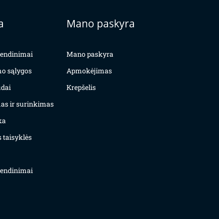
a
Mano paskyra
yvendinimai
Mano paskyra
mo sąlygos
Apmokėjimas
dai
Krepšelis
as ir surinkimas
ka
 taisyklės
yvendinimai