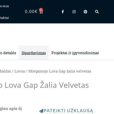
ie mus
F
I
P
S
0
a
n
i
e
CART
0.00
€
c
s
n
a
taktai
e
t
t
r
b
a
e
c
o
g
r
h
o
r
e
k
a
s
-
m
t
f
ro detalės
Išpardavimas
Projektai ir įgyvendinimai
baldai
/
Lovos
/ Miegamojo Lova Gap žalia velvetas
 Lova Gap Žalia Velvetas
giau apie šį
PATEIKTI UŽKLAUSĄ