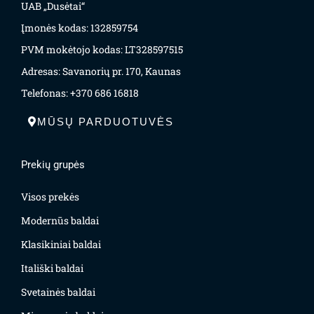
UAB „Dusėtai“
Įmonės kodas: 132859754
PVM mokėtojo kodas: LT328597515
Adresas: Savanorių pr. 170, Kaunas
Telefonas: +370 686 16818
MŪSŲ PARDUOTUVĖS
Prekių grupės
Visos prekės
Modernūs baldai
Klasikiniai baldai
Itališki baldai
Svetainės baldai