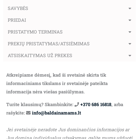
SAVYBĖS
PRIEDAI
PRISTATYMO TERMINAS
PREKIŲ PRISTATYMAS/ATSIĖMIMAS
ATSISKAITYMAS UŽ PREKES
Atkreipiame dėmesį, kad ši svetainė skirta tik
informaciniams tikslams ir svetainėje pateikta
informacija nėra viešas pasiūlymas.
Turite klausimų? Skambinkite:
+370 686 16818
, arba
rašykite:
info@baldainamams.lt
Jei svetainėje neradote Jus dominančios informacijos ar
Jus domina individualus užsakymas, galite mums užduoti