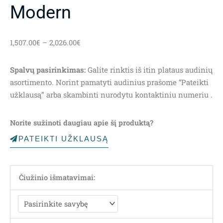
Modern
Price
1,507.00
€
–
2,026.00
€
range:
1,507.00€
Spalvų pasirinkimas:
Galite rinktis iš itin plataus audinių
through
asortimento. Norint pamatyti audinius prašome “Pateikti
2,026.00€
užklausą” arba skambinti nurodytu kontaktiniu numeriu .
Norite sužinoti daugiau apie šį produktą?
PATEIKTI UŽKLAUSĄ
Čiužinio išmatavimai: