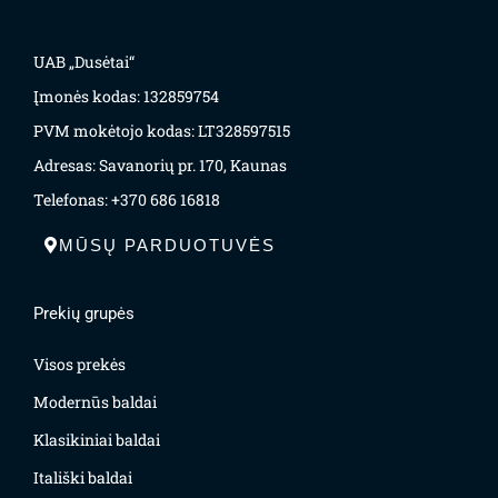
UAB „Dusėtai“
Įmonės kodas: 132859754
PVM mokėtojo kodas: LT328597515
Adresas: Savanorių pr. 170, Kaunas
Telefonas: +370 686 16818
MŪSŲ PARDUOTUVĖS
Prekių grupės
Visos prekės
Modernūs baldai
Klasikiniai baldai
Itališki baldai