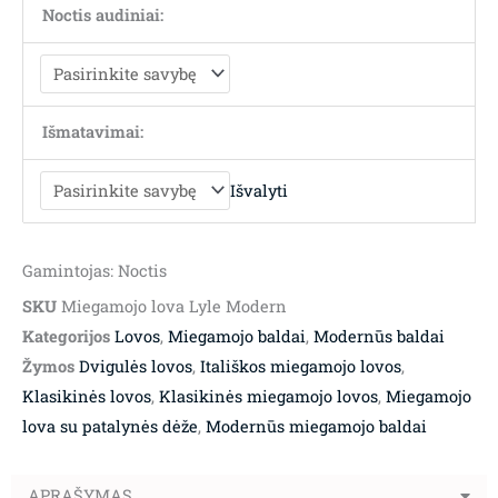
Noctis audiniai:
Išmatavimai:
Išvalyti
Gamintojas: Noctis
SKU
Miegamojo lova Lyle Modern
Kategorijos
Lovos
,
Miegamojo baldai
,
Modernūs baldai
Žymos
Dvigulės lovos
,
Itališkos miegamojo lovos
,
Klasikinės lovos
,
Klasikinės miegamojo lovos
,
Miegamojo
lova su patalynės dėže
,
Modernūs miegamojo baldai
APRAŠYMAS