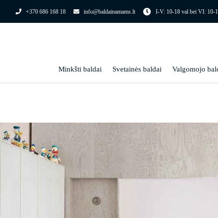
Pereiti
+370 686 168 18
info@baldainamams.lt
I-V: 10-18 val bei VI: 10-1
prie
turinio
Minkšti baldai
Svetainės baldai
Valgomojo bal