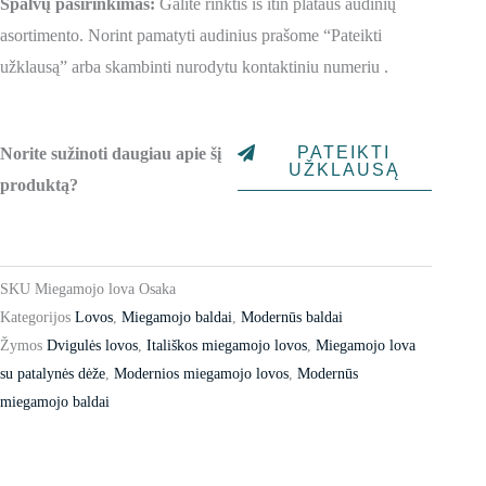
Spalvų pasirinkimas:
Galite rinktis iš itin plataus audinių
asortimento. Norint pamatyti audinius prašome “Pateikti
užklausą” arba skambinti nurodytu kontaktiniu numeriu .
PATEIKTI
Norite sužinoti daugiau apie šį
UŽKLAUSĄ
produktą?
SKU
Miegamojo lova Osaka
Kategorijos
Lovos
,
Miegamojo baldai
,
Modernūs baldai
Žymos
Dvigulės lovos
,
Itališkos miegamojo lovos
,
Miegamojo lova
su patalynės dėže
,
Modernios miegamojo lovos
,
Modernūs
miegamojo baldai