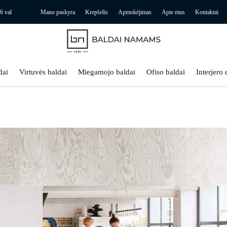
6 val
Mano paskyra
Krepšelis
Apmokėjimas
Apie mus
Kontaktai
dai
Virtuvės baldai
Miegamojo baldai
Ofiso baldai
Interjero 