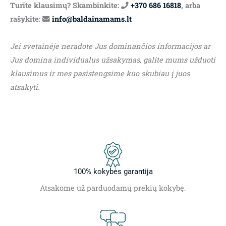
Turite klausimų? Skambinkite:
+370 686 16818
, arba
rašykite:
info@baldainamams.lt
Jei svetainėje neradote Jus dominančios informacijos ar
Jus domina individualus užsakymas, galite mums užduoti
klausimus ir mes pasistengsime kuo skubiau į juos
atsakyti.
100% kokybės garantija
Atsakome už parduodamų prekių kokybę.