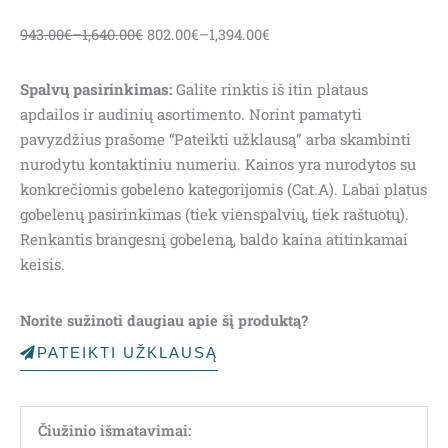
943.00
€
–
1,640.00
€
802.00
€
–
1,394.00
€
Spalvų pasirinkimas:
Galite rinktis iš itin plataus
apdailos ir audinių asortimento. Norint pamatyti
pavyzdžius prašome “Pateikti užklausą” arba skambinti
nurodytu kontaktiniu numeriu. Kainos yra nurodytos su
konkrečiomis gobeleno kategorijomis (Cat.A). Labai platus
gobelenų pasirinkimas (tiek vienspalvių, tiek raštuotų).
Renkantis brangesnį gobeleną, baldo kaina atitinkamai
keisis.
Norite sužinoti daugiau apie šį produktą?
PATEIKTI UŽKLAUSĄ
Čiužinio išmatavimai: