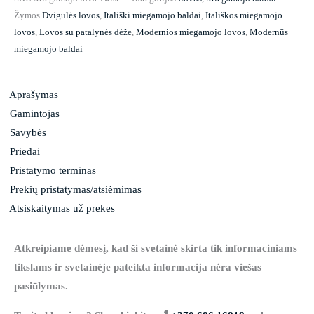
Žymos
Dvigulės lovos
,
Itališki miegamojo baldai
,
Itališkos miegamojo
lovos
,
Lovos su patalynės dėže
,
Modernios miegamojo lovos
,
Modernūs
miegamojo baldai
Aprašymas
Gamintojas
Savybės
Priedai
Pristatymo terminas
Prekių pristatymas/atsiėmimas
Atsiskaitymas už prekes
Atkreipiame dėmesį, kad ši svetainė skirta tik informaciniams
tikslams ir svetainėje pateikta informacija nėra viešas
pasiūlymas.