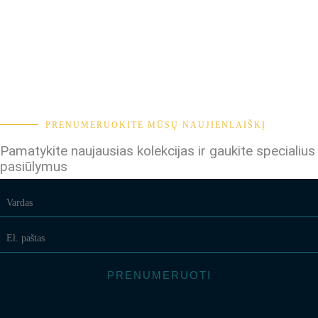
PRENUMERUOKITE MŪSŲ NAUJIENLAIŠKĮ
Pamatykite naujausias kolekcijas ir gaukite specialius
pasiūlymus
PRENUMERUOTI