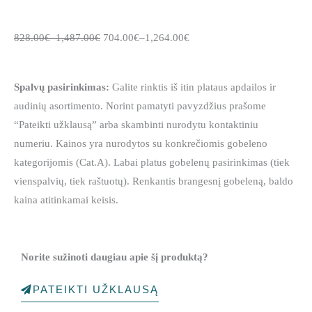
828.00
€
–
1,487.00
€
704.00
€
–
1,264.00
€
Spalvų pasirinkimas:
Galite rinktis iš itin plataus apdailos ir
audinių asortimento. Norint pamatyti pavyzdžius prašome
“Pateikti užklausą” arba skambinti nurodytu kontaktiniu
numeriu. Kainos yra nurodytos su konkrečiomis gobeleno
kategorijomis (Cat.A). Labai platus gobelenų pasirinkimas (tiek
vienspalvių, tiek raštuotų). Renkantis brangesnį gobeleną, baldo
kaina atitinkamai keisis.
Norite sužinoti daugiau apie šį produktą?
PATEIKTI UŽKLAUSĄ