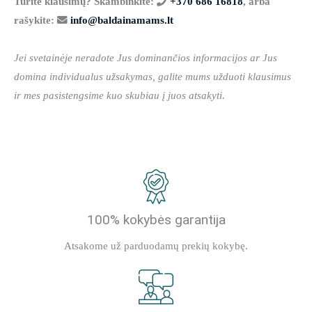
Turite klausimų? Skambinkite:
+370 686 16818
, arba
rašykite:
info@baldainamams.lt
Jei svetainėje neradote Jus dominančios informacijos ar Jus
domina individualus užsakymas, galite mums užduoti klausimus
ir mes pasistengsime kuo skubiau į juos atsakyti.
100% kokybės garantija
Atsakome už parduodamų prekių kokybę.