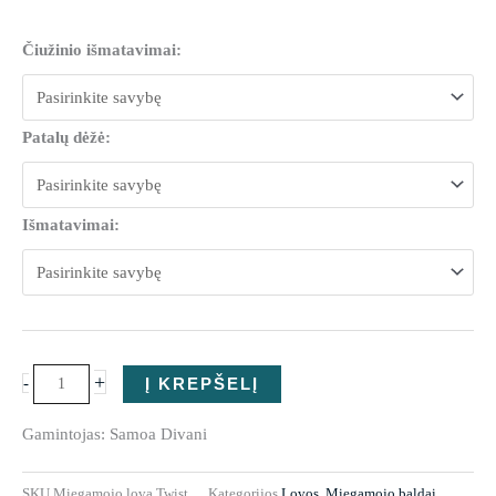
produkto
Čiužinio išmatavimai:
kiekis:
Miegamojo
lova
Patalų dėžė:
Twist
Išmatavimai:
+
-
Į KREPŠELĮ
Gamintojas: Samoa Divani
SKU
Miegamojo lova Twist
Kategorijos
Lovos
,
Miegamojo baldai