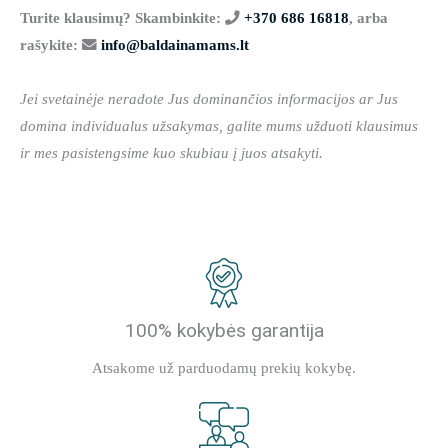
Turite klausimų? Skambinkite:
+370 686 16818
, arba
rašykite:
info@baldainamams.lt
Jei svetainėje neradote Jus dominančios informacijos ar Jus
domina individualus užsakymas, galite mums užduoti klausimus
ir mes pasistengsime kuo skubiau į juos atsakyti.
100% kokybės garantija
Atsakome už parduodamų prekių kokybę.