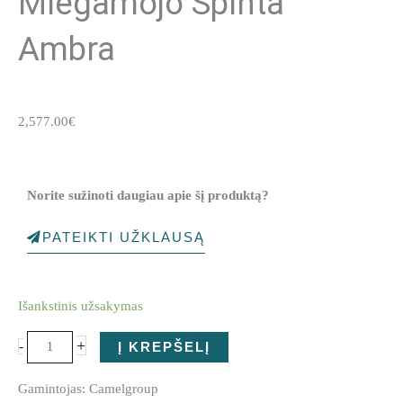
Miegamojo Spinta
Ambra
2,577.00
€
Norite sužinoti daugiau apie šį produktą?
PATEIKTI UŽKLAUSĄ
produkto
Išankstinis užsakymas
kiekis:
Miegamojo
+
-
Į KREPŠELĮ
Spinta
Ambra
Gamintojas: Camelgroup