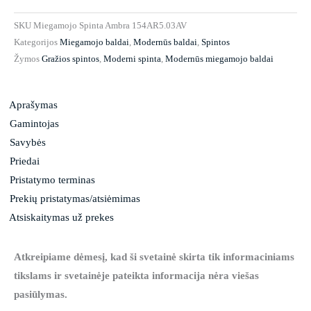
SKU
Miegamojo Spinta Ambra 154AR5.03AV
Kategorijos
Miegamojo baldai
,
Modernūs baldai
,
Spintos
Žymos
Gražios spintos
,
Moderni spinta
,
Modernūs miegamojo baldai
Aprašymas
Gamintojas
Savybės
Priedai
Pristatymo terminas
Prekių pristatymas/atsiėmimas
Atsiskaitymas už prekes
Atkreipiame dėmesį, kad ši svetainė skirta tik informaciniams
tikslams ir svetainėje pateikta informacija nėra viešas
pasiūlymas.