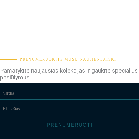
PRENUMERUOKITE MŪSŲ NAUJIENLAIŠKĮ
Pamatykite naujausias kolekcijas ir gaukite specialius
pasiūlymus
PRENUMERUOTI