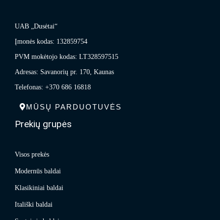
UAB „Dusėtai“
Įmonės kodas: 132859754
PVM mokėtojo kodas: LT328597515
Adresas: Savanorių pr. 170, Kaunas
Telefonas: +370 686 16818
MŪSŲ PARDUOTUVĖS
Prekių grupės
Visos prekės
Modernūs baldai
Klasikiniai baldai
Itališki baldai