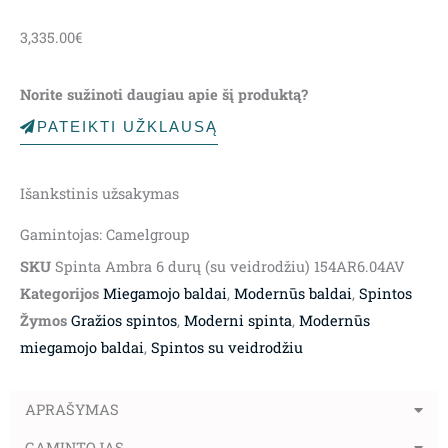
3,335.00
€
Norite sužinoti daugiau apie šį produktą?
PATEIKTI UŽKLAUSĄ
Išankstinis užsakymas
Gamintojas: Camelgroup
SKU
Spinta Ambra 6 durų (su veidrodžiu) 154AR6.04AV
Kategorijos
Miegamojo baldai
,
Modernūs baldai
,
Spintos
Žymos
Gražios spintos
,
Moderni spinta
,
Modernūs
miegamojo baldai
,
Spintos su veidrodžiu
APRAŠYMAS
GAMINTOJAS