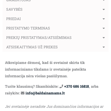
SAVYBĖS
PRIEDAI
PRISTATYMO TERMINAS
PREKIŲ PRISTATYMAS/ATSIĖMIMAS
ATSISKAITYMAS UŽ PREKES
Atkreipiame dėmesį, kad ši svetainė skirta tik
informaciniams tikslams ir svetainėje pateikta
informacija nėra viešas pasiūlymas.
Turite klausimų? Skambinkite:
+370 686 16818
, arba
rašykite:
info@baldainamams.lt
Jei svetainėje neradote Jus dominančios informacijos ar