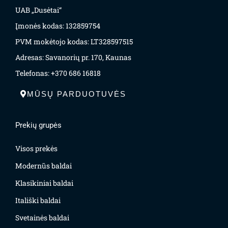
UAB „Dusėtai“
Įmonės kodas: 132859754
PVM mokėtojo kodas: LT328597515
Adresas: Savanorių pr. 170, Kaunas
Telefonas: +370 686 16818
MŪSŲ PARDUOTUVĖS
Prekių grupės
Visos prekės
Modernūs baldai
Klasikiniai baldai
Itališki baldai
Svetainės baldai