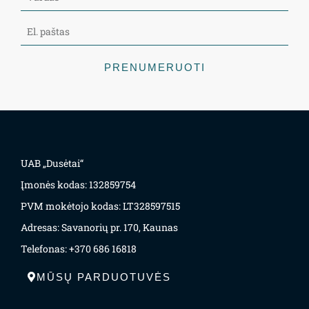
PRENUMERUOTI
UAB „Dusėtai“
Įmonės kodas: 132859754
PVM mokėtojo kodas: LT328597515
Adresas: Savanorių pr. 170, Kaunas
Telefonas: +370 686 16818
MŪSŲ PARDUOTUVĖS