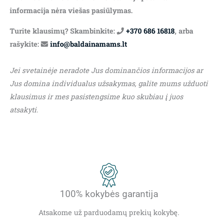
informacija nėra viešas pasiūlymas.
Turite klausimų? Skambinkite:
+370 686 16818
, arba
rašykite:
info@baldainamams.lt
Jei svetainėje neradote Jus dominančios informacijos ar
Jus domina individualus užsakymas, galite mums užduoti
klausimus ir mes pasistengsime kuo skubiau į juos
atsakyti.
100% kokybės garantija
Atsakome už parduodamų prekių kokybę.