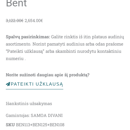
Bent
Original
Current
3,122.00
€
2,654.00
€
price
price
was:
is:
Spalvų pasirinkimas:
Galite rinktis iš itin plataus audinių
3,122.00€.
2,654.00€.
asortimento. Norint pamatyti audinius arba odas prašome
“Pateikti užklausą” arba skambinti nurodytu kontaktiniu
numeriu .
Norite sužinoti daugiau apie šį produktą?
PATEIKTI UŽKLAUSĄ
Išankstinis užsakymas
Gamintojas: SAMOA DIVANI
SKU
BEN113+BEN125+BEN108