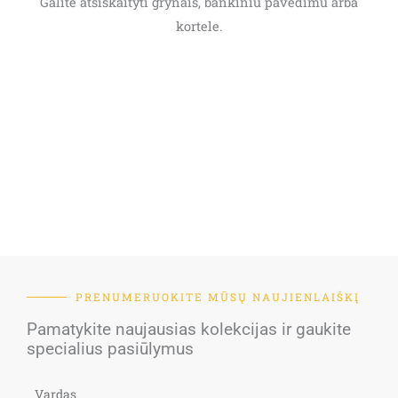
Galite atsiskaityti grynais, bankiniu pavedimu arba
kortele.
PRENUMERUOKITE MŪSŲ NAUJIENLAIŠKĮ
Pamatykite naujausias kolekcijas ir gaukite
specialius pasiūlymus