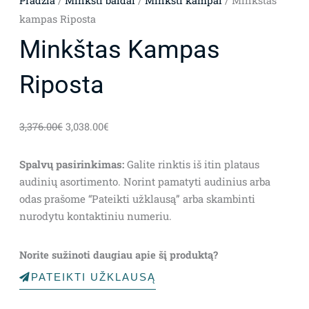
Pradžia
/
Minkšti baldai
/
Minkšti kampai
/ Minkštas
kampas Riposta
Minkštas Kampas
Riposta
3,376.00
€
3,038.00
€
Spalvų pasirinkimas:
Galite rinktis iš itin plataus
audinių asortimento. Norint pamatyti audinius arba
odas prašome “Pateikti užklausą” arba skambinti
nurodytu kontaktiniu numeriu.
Norite sužinoti daugiau apie šį produktą?
PATEIKTI UŽKLAUSĄ