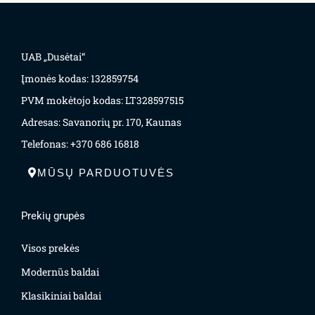
UAB „Dusėtai“
Įmonės kodas: 132859754
PVM mokėtojo kodas: LT328597515
Adresas: Savanorių pr. 170, Kaunas
Telefonas: +370 686 16818
MŪSŲ PARDUOTUVĖS
Prekių grupės
Visos prekės
Modernūs baldai
Klasikiniai baldai